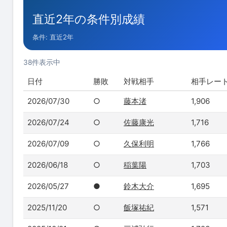
直近2年の条件別成績
条件: 直近2年
38件表示中
日付
勝敗
対戦相手
相手レー
2026/07/30
○
藤本渚
1,906
2026/07/24
○
佐藤康光
1,716
2026/07/09
○
久保利明
1,766
2026/06/18
○
稲葉陽
1,703
2026/05/27
●
鈴木大介
1,695
2025/11/20
○
飯塚祐紀
1,571