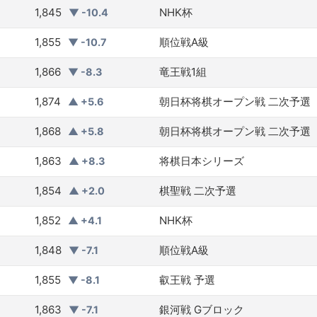
1,845
NHK杯
▼ -10.4
1,855
順位戦A級
▼ -10.7
1,866
竜王戦1組
▼ -8.3
1,874
朝日杯将棋オープン戦 二次予選
▲ +5.6
1,868
朝日杯将棋オープン戦 二次予選
▲ +5.8
1,863
将棋日本シリーズ
▲ +8.3
1,854
棋聖戦 二次予選
▲ +2.0
1,852
NHK杯
▲ +4.1
1,848
順位戦A級
▼ -7.1
1,855
叡王戦 予選
▼ -8.1
1,863
銀河戦 Gブロック
▼ -7.1