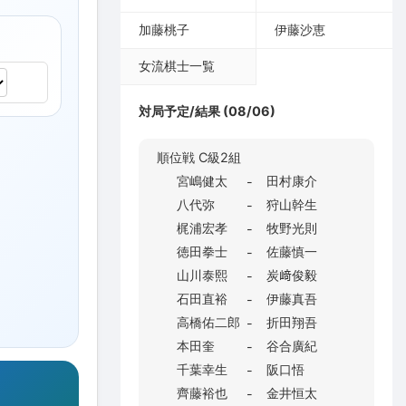
加藤桃子
伊藤沙恵
女流棋士一覧
対局予定/結果 (08/06)
順位戦 C級2組
宮嶋健太
田村康介
-
八代弥
狩山幹生
-
梶浦宏孝
牧野光則
-
徳田拳士
佐藤慎一
-
山川泰熙
炭﨑俊毅
-
石田直裕
伊藤真吾
-
高橋佑二郎
折田翔吾
-
本田奎
谷合廣紀
-
千葉幸生
阪口悟
-
齊藤裕也
金井恒太
-