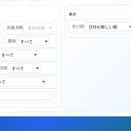
表示
並び順
対象局数
勝敗
段階