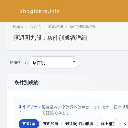
shogidata.info
Home
渡辺明
成績詳細
条件別成績詳細
渡辺明九段 : 条件別成績詳細
関連ページ
条件別成績
条件プリセッ
掲載済みの全対局を対象にしています。日付基
ト
て確認できます。
直近2年
直近30局
最近6か月の敗局
格上相手
タ