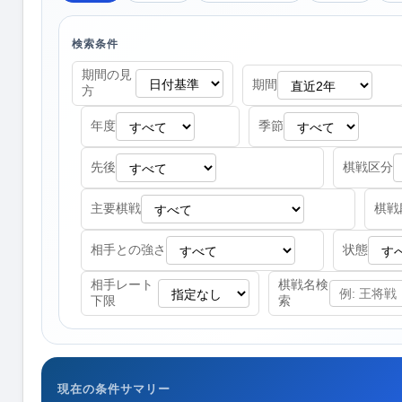
検索条件
期間の見
期間
方
年度
季節
先後
棋戦区分
主要棋戦
棋戦
相手との強さ
状態
相手レート
棋戦名検
下限
索
現在の条件サマリー