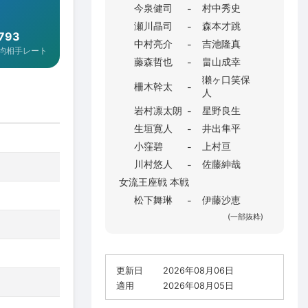
今泉健司
村中秀史
-
瀬川晶司
森本才跳
-
,793
中村亮介
吉池隆真
-
均相手レート
藤森哲也
畠山成幸
-
獺ヶ口笑保
柵木幹太
-
人
岩村凛太朗
星野良生
-
生垣寛人
井出隼平
-
小窪碧
上村亘
-
川村悠人
佐藤紳哉
-
女流王座戦 本戦
松下舞琳
伊藤沙恵
-
(一部抜粋)
更新日
2026年08月06日
適用
2026年08月05日