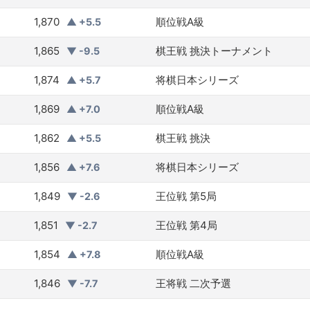
1,870
順位戦A級
▲ +5.5
1,865
棋王戦 挑決トーナメント
▼ -9.5
1,874
将棋日本シリーズ
▲ +5.7
1,869
順位戦A級
▲ +7.0
1,862
棋王戦 挑決
▲ +5.5
1,856
将棋日本シリーズ
▲ +7.6
1,849
王位戦 第5局
▼ -2.6
1,851
王位戦 第4局
▼ -2.7
1,854
順位戦A級
▲ +7.8
1,846
王将戦 二次予選
▼ -7.7