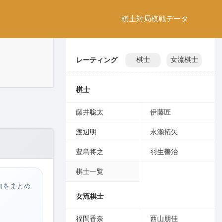
棋士
対局
棋戦
データ
レーティング
棋士
女流棋士
棋士
藤井聡太
伊藤匠
渡辺明
永瀬拓矢
豊島将之
羽生善治
棋士一覧
向をまとめ
女流棋士
福間香奈
西山朋佳