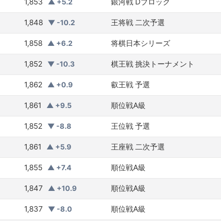
1,853
銀河戦 Dブロック
▲ +5.2
1,848
王将戦 二次予選
▼ -10.2
1,858
将棋日本シリーズ
▲ +6.2
1,852
棋王戦 挑決トーナメント
▼ -10.3
1,862
叡王戦 予選
▲ +0.9
1,861
順位戦A級
▲ +9.5
1,852
王位戦 予選
▼ -8.8
1,861
王座戦 二次予選
▲ +5.9
1,855
順位戦A級
▲ +7.4
1,847
順位戦A級
▲ +10.9
1,837
順位戦A級
▼ -8.0