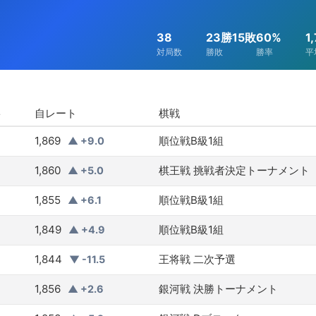
38
23勝15敗
60%
1
対局数
勝敗
勝率
平
ト
自レート
棋戦
1,869
順位戦B級1組
▲ +9.0
1,860
棋王戦 挑戦者決定トーナメント
▲ +5.0
1,855
順位戦B級1組
▲ +6.1
1,849
順位戦B級1組
▲ +4.9
1,844
王将戦 二次予選
▼ -11.5
1,856
銀河戦 決勝トーナメント
▲ +2.6