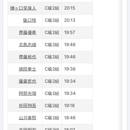
獺ヶ口笑保人
C級2組
20:15
阪口悟
C級2組
20:13
齊藤優希
C級2組
19:57
北島忠雄
C級2組
19:46
齊藤裕也
C級2組
19:46
徳田拳士
C級2組
19:36
藤森哲也
C級2組
19:34
阿部光瑠
C級2組
19:34
折田翔吾
C級2組
19:18
山川泰熙
C級2組
18:46
井田明宏
C級2組
18:07