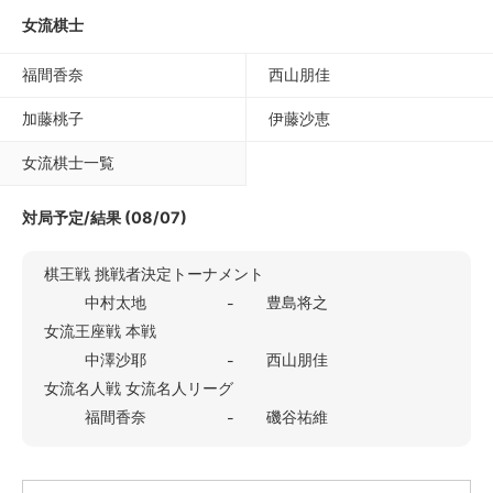
女流棋士
福間香奈
西山朋佳
加藤桃子
伊藤沙恵
女流棋士一覧
対局予定/結果 (08/07)
棋王戦 挑戦者決定トーナメント
中村太地
豊島将之
-
女流王座戦 本戦
中澤沙耶
西山朋佳
-
女流名人戦 女流名人リーグ
福間香奈
磯谷祐維
-