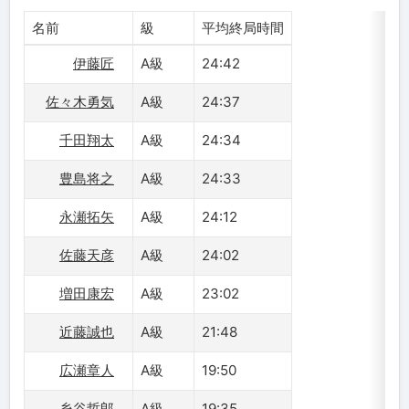
名前
級
平均終局時間
伊藤匠
A級
24:42
佐々木勇気
A級
24:37
千田翔太
A級
24:34
豊島将之
A級
24:33
永瀬拓矢
A級
24:12
佐藤天彦
A級
24:02
増田康宏
A級
23:02
近藤誠也
A級
21:48
広瀬章人
A級
19:50
糸谷哲郎
A級
19:35