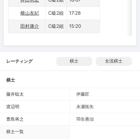
横山友紀
C級2組
17:28
田村康介
C級2組
15:20
レーティング
棋士
女流棋士
棋士
藤井聡太
伊藤匠
渡辺明
永瀬拓矢
豊島将之
羽生善治
棋士一覧