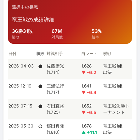
選択中の棋戦
竜王戦の成績詳細
36勝31敗
67局
53%
勝敗
対局数
勝率
日付
勝敗
対戦相手
自レート
棋戦
2026-04-03
●
佐藤康光
1,628
竜王戦1組
(1,714)
▼ -6.2
出決
2025-12-19
●
三浦弘行
1,641
竜王戦1組
(1,717)
▼ -6.4
2025-07-15
●
石田直裕
1,652
竜王戦決勝ト
(1,725)
▼ -6.5
ーナメント
2025-05-30
○
郷田真隆
1,678
竜王戦1組
(1,810)
▲ +11.1
出決