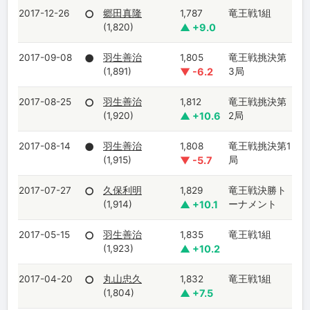
2017-12-26
○
郷田真隆
1,787
竜王戦1組
(1,820)
▲ +9.0
2017-09-08
●
羽生善治
1,805
竜王戦挑決第
(1,891)
▼ -6.2
3局
2017-08-25
○
羽生善治
1,812
竜王戦挑決第
(1,920)
▲ +10.6
2局
2017-08-14
●
羽生善治
1,808
竜王戦挑決第1
(1,915)
▼ -5.7
局
2017-07-27
○
久保利明
1,829
竜王戦決勝ト
(1,914)
▲ +10.1
ーナメント
2017-05-15
○
羽生善治
1,835
竜王戦1組
(1,923)
▲ +10.2
2017-04-20
○
丸山忠久
1,832
竜王戦1組
(1,804)
▲ +7.5