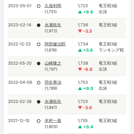
2023-05-01
○
久保利明
1,723
竜王戦1組
(1,751)
▲ +8.8
出決
2023-02-14
●
永瀬拓矢
1,736
竜王戦1組
(1,972)
▼ -3.3
2022-12-23
○
阿部健治郎
1,734
竜王戦1組
(1,619)
▲ +5.6
ランキング戦
2022-05-20
●
山崎隆之
1,738
竜王戦1組
(1,797)
▼ -6.8
出決
2022-04-06
○
羽生善治
1,753
竜王戦1組
(1,789)
▲ +9.0
出決
2022-02-28
●
永瀬拓矢
1,723
竜王戦1組
(1,941)
▼ -3.6
2021-12-10
○
木村一基
1,755
竜王戦1組
(1,805)
▲ +9.4