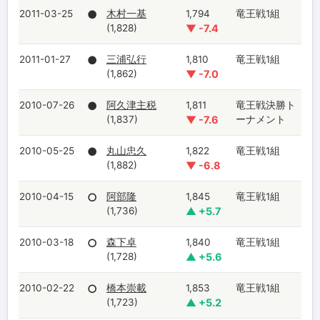
2011-03-25
●
木村一基
1,794
竜王戦1組
(1,828)
▼ -7.4
2011-01-27
●
三浦弘行
1,810
竜王戦1組
(1,862)
▼ -7.0
2010-07-26
●
阿久津主税
1,811
竜王戦決勝ト
(1,837)
▼ -7.6
ーナメント
2010-05-25
●
丸山忠久
1,822
竜王戦1組
(1,882)
▼ -6.8
2010-04-15
○
阿部隆
1,845
竜王戦1組
(1,736)
▲ +5.7
2010-03-18
○
森下卓
1,840
竜王戦1組
(1,728)
▲ +5.6
2010-02-22
○
橋本崇載
1,853
竜王戦1組
(1,723)
▲ +5.2