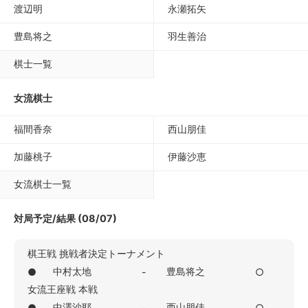
渡辺明
永瀬拓矢
豊島将之
羽生善治
棋士一覧
女流棋士
福間香奈
西山朋佳
加藤桃子
伊藤沙恵
女流棋士一覧
対局予定/結果 (08/07)
棋王戦 挑戦者決定トーナメント
中村太地
豊島将之
●
-
○
女流王座戦 本戦
中澤沙耶
西山朋佳
●
-
○