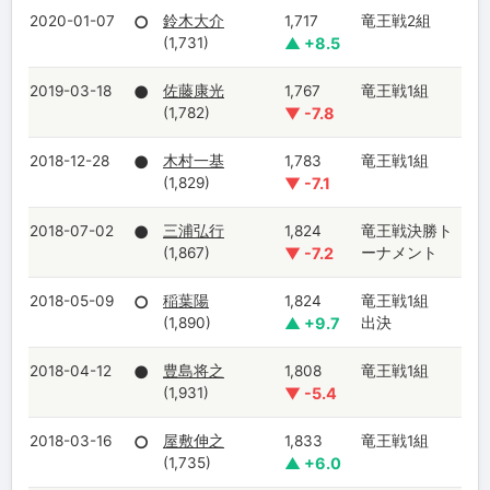
2020-01-07
○
鈴木大介
1,717
竜王戦2組
(1,731)
▲ +8.5
2019-03-18
●
佐藤康光
1,767
竜王戦1組
(1,782)
▼ -7.8
2018-12-28
●
木村一基
1,783
竜王戦1組
(1,829)
▼ -7.1
2018-07-02
●
三浦弘行
1,824
竜王戦決勝ト
(1,867)
▼ -7.2
ーナメント
2018-05-09
○
稲葉陽
1,824
竜王戦1組
(1,890)
▲ +9.7
出決
2018-04-12
●
豊島将之
1,808
竜王戦1組
(1,931)
▼ -5.4
2018-03-16
○
屋敷伸之
1,833
竜王戦1組
(1,735)
▲ +6.0