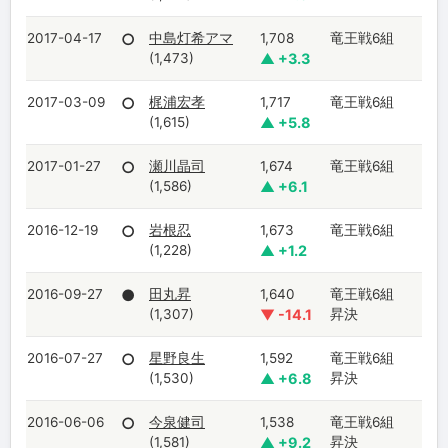
2017-04-17
○
中島灯希アマ
1,708
竜王戦6組
(1,473)
▲ +3.3
2017-03-09
○
梶浦宏孝
1,717
竜王戦6組
(1,615)
▲ +5.8
2017-01-27
○
瀬川晶司
1,674
竜王戦6組
(1,586)
▲ +6.1
2016-12-19
○
岩根忍
1,673
竜王戦6組
(1,228)
▲ +1.2
2016-09-27
●
田丸昇
1,640
竜王戦6組
(1,307)
▼ -14.1
昇決
2016-07-27
○
星野良生
1,592
竜王戦6組
(1,530)
▲ +6.8
昇決
2016-06-06
○
今泉健司
1,538
竜王戦6組
(1,581)
▲ +9.2
昇決