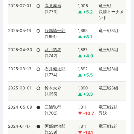
2025-07-01
○
高見泰地
1,905
竜王戦
(1,773)
▲ +5.2
決勝トーナメ
ント
2025-05-16
○
服部慎一郎
1,895
竜王戦3組
(1,891)
▲ +8.1
2025-04-30
○
及川拓馬
1,887
竜王戦3組
(1,742)
▲ +4.9
2025-03-13
○
石井健太郎
1,892
竜王戦3組
(1,774)
▲ +5.5
2025-03-01
○
鈴木大介
1,890
竜王戦3組
(1,655)
▲ +3.3
2024-05-09
●
三浦弘行
1,811
竜王戦2組
(1,702)
▼ -10.7
昇決
2024-01-17
●
阿部健治郎
1,811
竜王戦2組
(1,559)
▼ -13.1