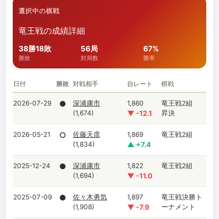
選択中の棋戦
竜王戦の成績詳細
38勝18敗
56局
67%
勝敗
対局数
勝率
日付
勝敗
対戦相手
自レート
棋戦
2026-07-29
●
深浦康市
1,860
竜王戦2組
(1,674)
▼ -12.1
昇決
2026-05-21
○
佐藤天彦
1,869
竜王戦2組
(1,834)
▲ +7.4
2025-12-24
●
深浦康市
1,822
竜王戦2組
(1,694)
▼ -11.0
2025-07-09
●
佐々木勇気
1,897
竜王戦決勝ト
(1,908)
▼ -7.9
ーナメント