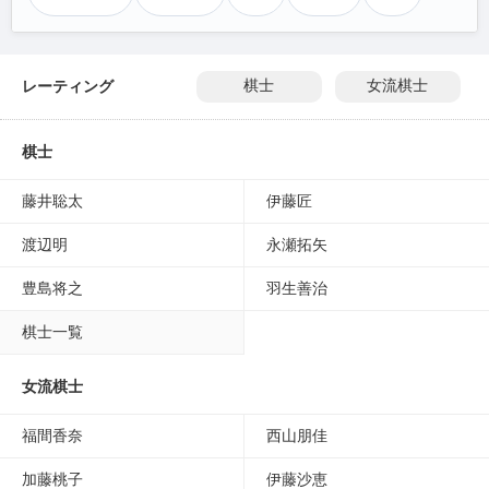
レーティング
棋士
女流棋士
棋士
藤井聡太
伊藤匠
渡辺明
永瀬拓矢
豊島将之
羽生善治
棋士一覧
女流棋士
福間香奈
西山朋佳
加藤桃子
伊藤沙恵