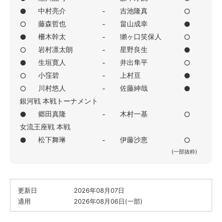
中村亮介
吉池隆真
●
-
○
藤森哲也
畠山成幸
○
-
●
柵木幹太
獺ヶ口笑保人
●
-
○
岩村凛太朗
星野良生
○
-
●
生垣寛人
井出隼平
●
-
○
小窪碧
上村亘
○
-
●
川村悠人
佐藤紳哉
○
-
●
銀河戦 本戦トーナメント
郷田真隆
木村一基
●
-
○
女流王座戦 本戦
松下舞琳
伊藤沙恵
●
-
○
(一部抜粋)
更新日
2026年08月07日
適用
2026年08月06日(一部)