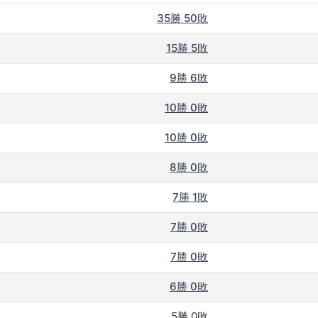
35勝 50敗
15勝 5敗
9勝 6敗
10勝 0敗
10勝 0敗
8勝 0敗
7勝 1敗
7勝 0敗
7勝 0敗
6勝 0敗
5勝 0敗