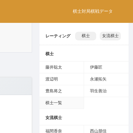
棋士
対局
棋戦
データ
レーティング
棋士
女流棋士
棋士
藤井聡太
伊藤匠
渡辺明
永瀬拓矢
豊島将之
羽生善治
棋士一覧
女流棋士
福間香奈
西山朋佳