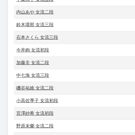
内山あや 女流二段
鈴木環那 女流三段
石本さくら 女流三段
今井絢 女流初段
加藤圭 女流二段
中七海 女流三段
磯谷祐維 女流二段
小高佐季子 女流初段
宮澤紗希 女流初段
野原未蘭 女流二段