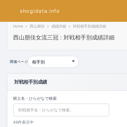
shogidata.info
Home
西山朋佳
成績詳細
対戦相手別成績詳細
西山朋佳女流三冠 : 対戦相手別成績詳細
関連ページ
対戦相手別成績
棋士名・ひらがなで検索
49件表示中