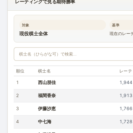
レーティングで見る期待勝率
対象
基準
現役棋士全体
現在のレー
順位
棋士名
レーテ
1
西山朋佳
1,944
2
福間香奈
1,913
3
伊藤沙恵
1,766
4
中七海
1,728