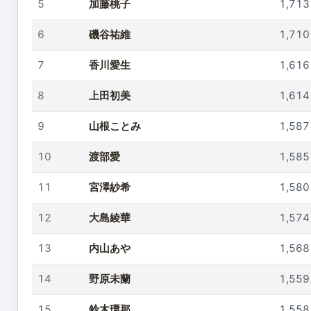
5
加藤桃子
1,713
6
磯谷祐維
1,710
7
香川愛生
1,616
8
上田初美
1,614
9
山根ことみ
1,587
10
渡部愛
1,585
11
宮澤紗希
1,580
12
大島綾華
1,574
13
内山あや
1,568
14
野原未蘭
1,559
15
鈴木環那
1,558