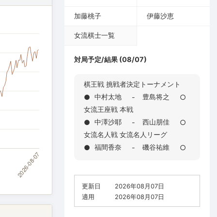
加藤桃子
伊藤沙恵
女流棋士一覧
対局予定/結果 (08/07)
棋王戦 挑戦者決定トーナメント
中村太地
豊島将之
●
-
○
女流王座戦 本戦
中澤沙耶
西山朋佳
●
-
○
女流名人戦 女流名人リーグ
福間香奈
磯谷祐維
●
-
○
更新日
2026年08月07日
適用
2026年08月07日