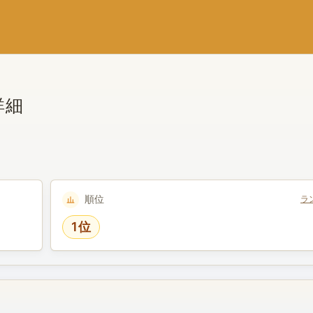
詳細
順位
ラ
1位