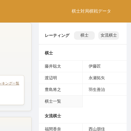
棋士
対局
棋戦
データ
レーティング
棋士
女流棋士
棋士
藤井聡太
伊藤匠
渡辺明
永瀬拓矢
ンキング一覧
豊島将之
羽生善治
棋士一覧
女流棋士
福間香奈
西山朋佳