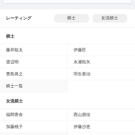
レーティング
棋士
女流棋士
棋士
藤井聡太
伊藤匠
渡辺明
永瀬拓矢
豊島将之
羽生善治
棋士一覧
女流棋士
福間香奈
西山朋佳
加藤桃子
伊藤沙恵