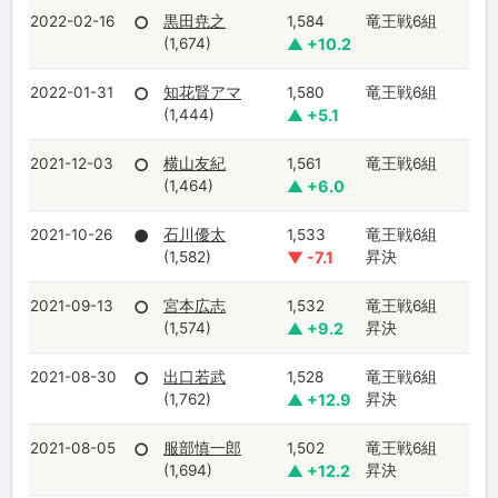
2022-02-16
○
黒田尭之
1,584
竜王戦6組
(1,674)
▲ +10.2
2022-01-31
○
知花賢アマ
1,580
竜王戦6組
(1,444)
▲ +5.1
2021-12-03
○
横山友紀
1,561
竜王戦6組
(1,464)
▲ +6.0
2021-10-26
●
石川優太
1,533
竜王戦6組
(1,582)
▼ -7.1
昇決
2021-09-13
○
宮本広志
1,532
竜王戦6組
(1,574)
▲ +9.2
昇決
2021-08-30
○
出口若武
1,528
竜王戦6組
(1,762)
▲ +12.9
昇決
2021-08-05
○
服部慎一郎
1,502
竜王戦6組
(1,694)
▲ +12.2
昇決