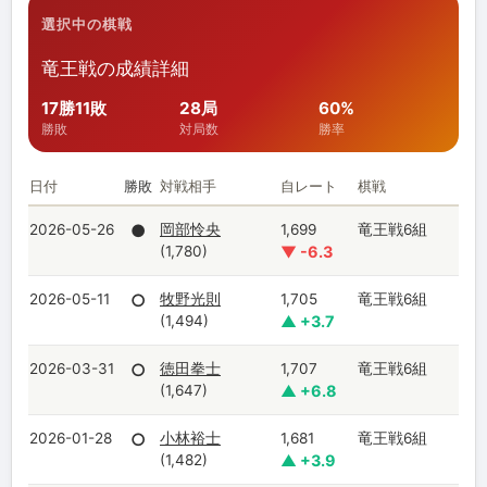
選択中の棋戦
竜王戦の成績詳細
17勝11敗
28局
60%
勝敗
対局数
勝率
日付
勝敗
対戦相手
自レート
棋戦
2026-05-26
●
岡部怜央
1,699
竜王戦6組
(1,780)
▼ -6.3
2026-05-11
○
牧野光則
1,705
竜王戦6組
(1,494)
▲ +3.7
2026-03-31
○
徳田拳士
1,707
竜王戦6組
(1,647)
▲ +6.8
2026-01-28
○
小林裕士
1,681
竜王戦6組
(1,482)
▲ +3.9