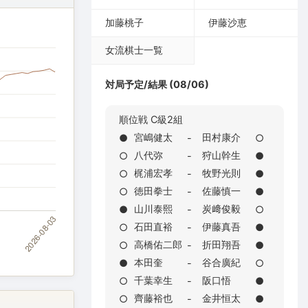
加藤桃子
伊藤沙恵
女流棋士一覧
対局予定/結果 (08/06)
順位戦 C級2組
宮嶋健太
田村康介
●
-
○
八代弥
狩山幹生
○
-
●
梶浦宏孝
牧野光則
○
-
●
徳田拳士
佐藤慎一
○
-
●
山川泰熙
炭﨑俊毅
●
-
○
石田直裕
伊藤真吾
○
-
●
高橋佑二郎
折田翔吾
○
-
●
本田奎
谷合廣紀
●
-
○
千葉幸生
阪口悟
○
-
●
齊藤裕也
金井恒太
○
-
●