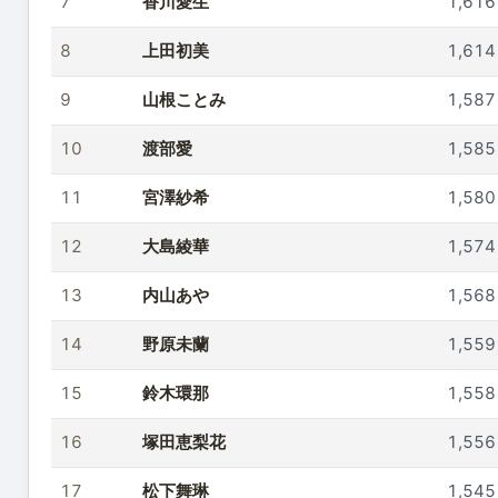
7
香川愛生
1,616
8
上田初美
1,614
9
山根ことみ
1,587
10
渡部愛
1,585
11
宮澤紗希
1,580
12
大島綾華
1,574
13
内山あや
1,568
14
野原未蘭
1,559
15
鈴木環那
1,558
16
塚田恵梨花
1,556
17
松下舞琳
1,545