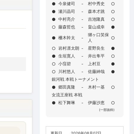
今泉健司
村中秀史
●
-
○
瀬川晶司
森本才跳
●
-
○
中村亮介
吉池隆真
●
-
○
藤森哲也
畠山成幸
○
-
●
獺ヶ口笑保
柵木幹太
●
-
○
人
岩村凛太朗
星野良生
○
-
●
生垣寛人
井出隼平
●
-
○
小窪碧
上村亘
○
-
●
川村悠人
佐藤紳哉
○
-
●
銀河戦 本戦トーナメント
郷田真隆
木村一基
●
-
○
女流王座戦 本戦
松下舞琳
伊藤沙恵
●
-
○
(一部抜粋)
更新日
2026年08月07日