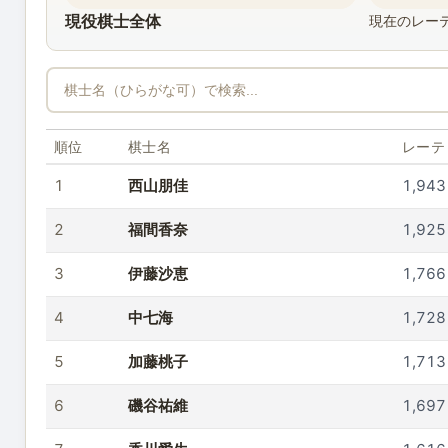
現役棋士全体
現在のレー
順位
棋士名
レーテ
1
西山朋佳
1,943
2
福間香奈
1,925
3
伊藤沙恵
1,766
4
中七海
1,728
5
加藤桃子
1,713
6
磯谷祐維
1,697