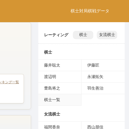
棋士
対局
棋戦
データ
レーティング
棋士
女流棋士
棋士
藤井聡太
伊藤匠
渡辺明
永瀬拓矢
ンキング一覧
豊島将之
羽生善治
棋士一覧
女流棋士
福間香奈
西山朋佳