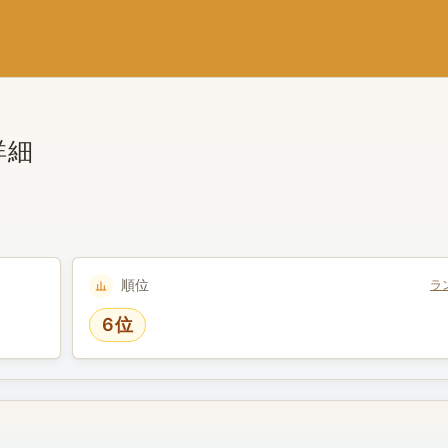
詳細
順位
ラ
6位