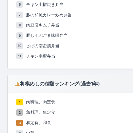
チキン山椒焼き弁当
6
豚の和風カレー炒め弁当
7
肉豆腐キムチ弁当
8
豚しゃぶごま味噌弁当
9
さばの南蛮漬弁当
10
チキン南蛮弁当
11
将棋めしの種類ランキング(過去1年)
肉料理、肉定食
1
魚料理、魚定食
2
和定食、和食
3
中華