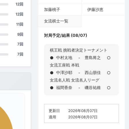
12回
加藤桃子
伊藤沙恵
12回
女流棋士一覧
11回
9回
対局予定/結果 (08/07)
7回
棋王戦 挑戦者決定トーナメント
7回
中村太地
豊島将之
●
-
○
女流王座戦 本戦
中澤沙耶
西山朋佳
●
-
○
女流名人戦 女流名人リーグ
福間香奈
磯谷祐維
●
-
○
更新日
2026年08月07日
適用
2026年08月07日