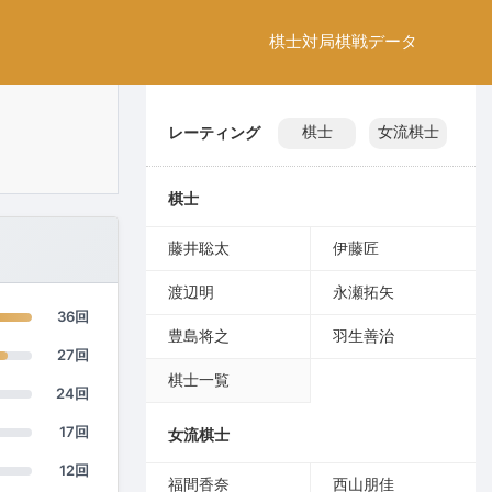
棋士
対局
棋戦
データ
レーティング
棋士
女流棋士
棋士
藤井聡太
伊藤匠
渡辺明
永瀬拓矢
36回
豊島将之
羽生善治
27回
棋士一覧
24回
17回
女流棋士
12回
福間香奈
西山朋佳