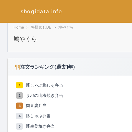
shogidata.info
Home
将棋めしDB
鳩やぐら
鳩やぐら
注文ランキング(過去1年)
豚しゃぶ梅しそ弁当
1
サバの山椒焼き弁当
2
肉豆腐弁当
3
豚しゃぶ弁当
4
豚生姜焼き弁当
5