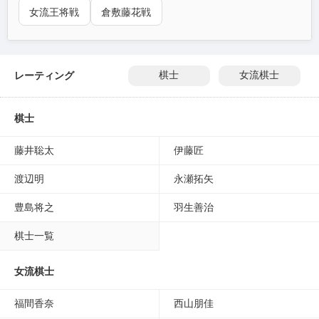
女流王将戦
倉敷藤花戦
レーティング
棋士
女流棋士
棋士
藤井聡太
伊藤匠
渡辺明
永瀬拓矢
豊島将之
羽生善治
棋士一覧
女流棋士
福間香奈
西山朋佳