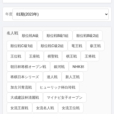
年度
名人戦
順位戦A級
順位戦B級1組
順位戦B級2組
順位戦C級1組
順位戦C級2組
竜王戦
叡王戦
王位戦
王座戦
棋聖戦
棋王戦
王将戦
朝日杯将棋オープン戦
銀河戦
NHK杯
将棋日本シリーズ
達人戦
新人王戦
加古川青流戦
ヒューリック杯白玲戦
大成建設杯清麗戦
マイナビ女子オープン
女流王座戦
女流名人戦
女流王位戦