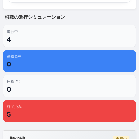
棋戦の進行シミュレーション
進行中
4
番勝負中
0
日程待ち
0
終了済み
5
進行中