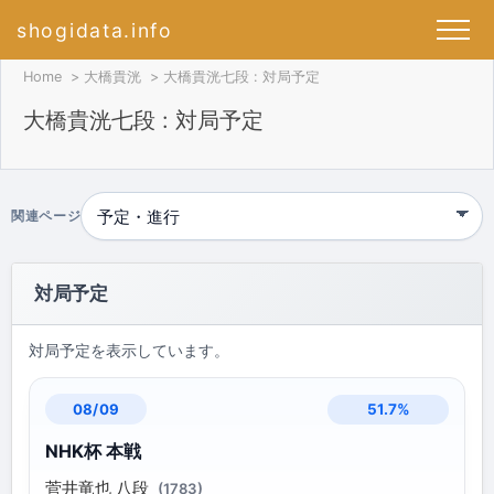
shogidata.info
Home
大橋貴洸
大橋貴洸七段 : 対局予定
大橋貴洸七段 : 対局予定
関連ページ
対局予定
対局予定を表示しています。
51.7%
08/09
NHK杯 本戦
菅井竜也 八段
(1783)