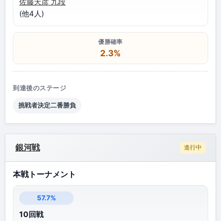
佐藤天彦 九段
(他4人)
優勝確率
2.3%
到達後のステージ
挑戦者決定二番勝負
銀河戦
進行中
本戦トーナメント
57.7%
10回戦