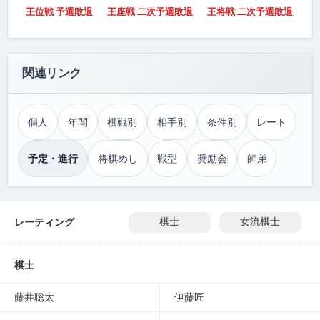
王位戦 予選敗退
王座戦 二次予選敗退
王将戦 二次予選敗退
関連リンク
個人
年間
棋戦別
相手別
条件別
レート
予定・進行
将棋めし
戦型
奨励会
師弟
レーティング
棋士
女流棋士
棋士
藤井聡太
伊藤匠