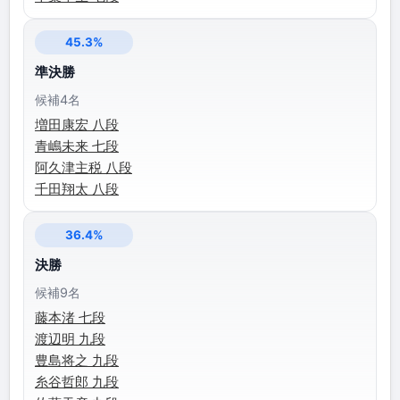
45.3%
準決勝
候補4名
増田康宏 八段
青嶋未来 七段
阿久津主税 八段
千田翔太 八段
36.4%
決勝
候補9名
藤本渚 七段
渡辺明 九段
豊島将之 九段
糸谷哲郎 九段