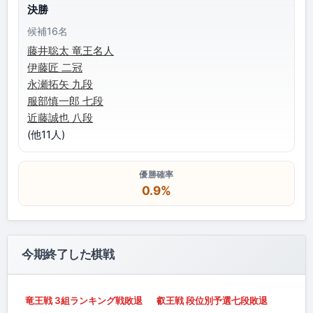
決勝
候補16名
藤井聡太 竜王名人
伊藤匠 二冠
永瀬拓矢 九段
服部慎一郎 七段
近藤誠也 八段
(他11人)
優勝確率
0.9%
今期終了した棋戦
竜王戦 3組ランキング戦敗退
叡王戦 段位別予選七段敗退