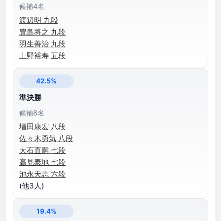
候補4名
渡辺明 九段
豊島将之 九段
羽生善治 九段
上野裕寿 五段
42.5%
準決勝
候補8名
増田康宏 八段
佐々木勇気 八段
大石直嗣 七段
高見泰地 七段
池永天志 六段
(他3人)
19.4%