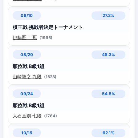
27.2%
08/10
棋王戦 挑戦者決定トーナメント
伊藤匠 二冠
(1965)
45.3%
08/20
順位戦 B級1組
山崎隆之 九段
(1828)
54.5%
09/24
順位戦 B級1組
大石直嗣 七段
(1764)
62.1%
10/15