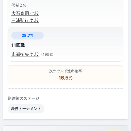
候補2名
大石直嗣 七段
三浦弘行 九段
28.7%
11回戦
永瀬拓矢 九段
(1953)
次ラウンド進出確率
16.5%
到達後のステージ
決勝トーナメント