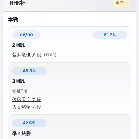
NHK杯
進行中
本戦
51.7%
08/09
2回戦
菅井竜也 八段
(1783)
48.3%
3回戦
候補2名
佐藤天彦 九段
古賀悠聖 六段
42.5%
準々決勝