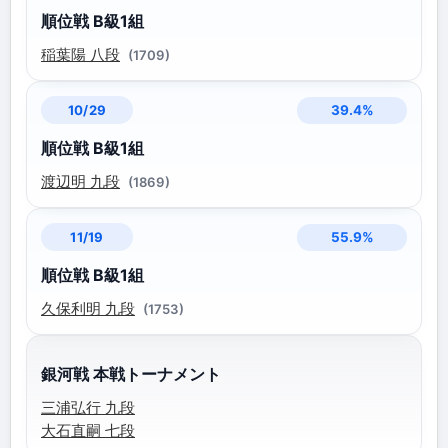
順位戦 B級1組
稲葉陽 八段
(1709)
39.4%
10/29
順位戦 B級1組
渡辺明 九段
(1869)
55.9%
11/19
順位戦 B級1組
久保利明 九段
(1753)
銀河戦 本戦トーナメント
三浦弘行 九段
大石直嗣 七段