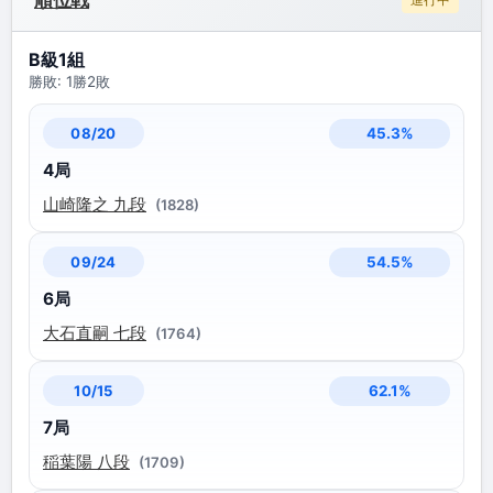
順位戦
B級1組
勝敗: 1勝2敗
45.3%
08/20
4局
山崎隆之 九段
(1828)
54.5%
09/24
6局
大石直嗣 七段
(1764)
62.1%
10/15
7局
稲葉陽 八段
(1709)