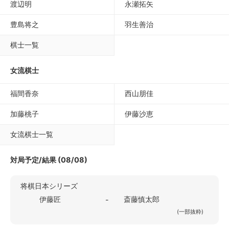
渡辺明
永瀬拓矢
豊島将之
羽生善治
棋士一覧
女流棋士
福間香奈
西山朋佳
加藤桃子
伊藤沙恵
女流棋士一覧
対局予定/結果 (08/08)
将棋日本シリーズ
伊藤匠
斎藤慎太郎
-
(一部抜粋)