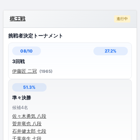
棋王戦
進行中
挑戦者決定トーナメント
27.2%
08/10
3回戦
伊藤匠 二冠
(1965)
51.3%
準々決勝
候補4名
佐々木勇気 八段
菅井竜也 八段
石井健太郎 七段
千葉幸生 七段