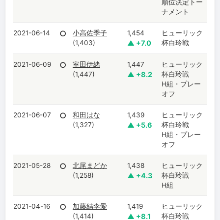
順位決定トー
ナメント
2021-06-14
○
小高佐季子
1,454
ヒューリック
(1,403)
▲ +7.0
杯白玲戦
2021-06-09
○
室田伊緒
1,447
ヒューリック
(1,447)
▲ +8.2
杯白玲戦
H組・プレー
オフ
2021-06-07
○
和田はな
1,439
ヒューリック
(1,327)
▲ +5.6
杯白玲戦
H組・プレー
オフ
2021-05-28
○
北尾まどか
1,438
ヒューリック
(1,258)
▲ +4.3
杯白玲戦
H組
2021-04-16
○
加藤結李愛
1,419
ヒューリック
(1,414)
▲ +8.1
杯白玲戦