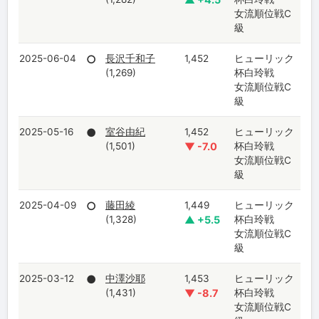
女流順位戦C
級
2025-06-04
○
長沢千和子
1,452
ヒューリック
(1,269)
杯白玲戦
女流順位戦C
級
2025-05-16
●
室谷由紀
1,452
ヒューリック
(1,501)
▼ -7.0
杯白玲戦
女流順位戦C
級
2025-04-09
○
藤田綾
1,449
ヒューリック
(1,328)
▲ +5.5
杯白玲戦
女流順位戦C
級
2025-03-12
●
中澤沙耶
1,453
ヒューリック
(1,431)
▼ -8.7
杯白玲戦
女流順位戦C