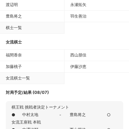
渡辺明
永瀬拓矢
豊島将之
羽生善治
棋士一覧
女流棋士
福間香奈
西山朋佳
加藤桃子
伊藤沙恵
女流棋士一覧
対局予定/結果 (08/07)
棋王戦 挑戦者決定トーナメント
中村太地
豊島将之
●
-
○
女流王座戦 本戦