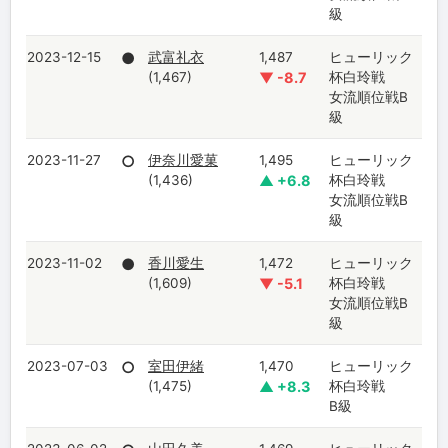
級
2023-12-15
●
武富礼衣
1,487
ヒューリック
(1,467)
▼ -8.7
杯白玲戦
女流順位戦B
級
2023-11-27
○
伊奈川愛菓
1,495
ヒューリック
(1,436)
▲ +6.8
杯白玲戦
女流順位戦B
級
2023-11-02
●
香川愛生
1,472
ヒューリック
(1,609)
▼ -5.1
杯白玲戦
女流順位戦B
級
2023-07-03
○
室田伊緒
1,470
ヒューリック
(1,475)
▲ +8.3
杯白玲戦
B級