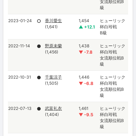
女流順位戦B
級
2023-01-24
○
香川愛生
1,454
ヒューリック
(1,641)
▲ +12.1
杯白玲戦
B級
2022-11-14
●
野原未蘭
1,438
ヒューリック
(1,456)
▼ -7.8
杯白玲戦
女流順位戦B
級
2022-10-31
●
千葉涼子
1,446
ヒューリック
(1,505)
▼ -6.8
杯白玲戦
女流順位戦B
級
2022-07-13
●
武富礼衣
1,461
ヒューリック
(1,404)
▼ -9.5
杯白玲戦
女流順位戦B
級