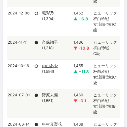
級
2024-12-06
○
堀彩乃
1,452
ヒューリック
(1,394)
▲ +6.8
杯白玲戦
女流順位戦C
級
2024-11-11
●
久保翔子
1,436
ヒューリック
(1,318)
▼ -10.8
杯白玲戦
C級
2024-10-16
○
内山あや
1,455
ヒューリック
(1,596)
▲ +11.3
杯白玲戦
女流順位戦C
級
2024-07-01
●
野原未蘭
1,460
ヒューリック
(1,551)
▼ -6.1
杯白玲戦
女流順位戦B
級
2024-06-14
●
中村真梨花
1,468
ヒューリック