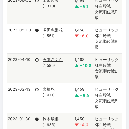
2023-06-02
○
山田久美
1,469
ヒューリック
(1,378)
▲ +6.1
杯白玲戦
女流順位戦B
級
2023-05-08
●
塚田恵梨花
1,458
ヒューリック
(1,551)
▼ -6.0
杯白玲戦
女流順位戦B
級
2023-04-10
○
石本さくら
1,468
ヒューリック
(1,585)
▲ +10.8
杯白玲戦
女流順位戦B
級
2023-03-13
○
岩根忍
1,459
ヒューリック
(1,471)
▲ +8.5
杯白玲戦
女流順位戦B
級
2023-01-30
●
鈴木環那
1,450
ヒューリック
(1,633)
▼ -4.2
杯白玲戦