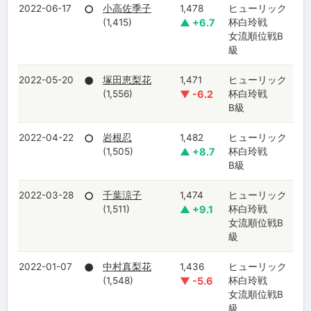
2022-06-17
○
小高佐季子
1,478
ヒューリック
(1,415)
▲ +6.7
杯白玲戦
女流順位戦B
級
2022-05-20
●
塚田恵梨花
1,471
ヒューリック
(1,556)
▼ -6.2
杯白玲戦
B級
2022-04-22
○
岩根忍
1,482
ヒューリック
(1,505)
▲ +8.7
杯白玲戦
B級
2022-03-28
○
千葉涼子
1,474
ヒューリック
(1,511)
▲ +9.1
杯白玲戦
女流順位戦B
級
2022-01-07
●
中村真梨花
1,436
ヒューリック
(1,548)
▼ -5.6
杯白玲戦
女流順位戦B
級