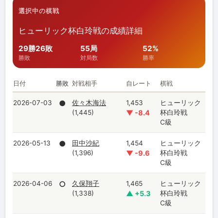
選択中の棋戦
ヒューリック杯白玲戦の成績詳細
29勝26敗
55局
52%
勝敗
対局数
勝率
日付
勝敗
対戦相手
自レート
棋戦
2026-07-03
●
佐々木海法
1,453
ヒューリック
(1,445)
▼ -8.4
杯白玲戦
C級
2026-05-13
●
田中沙紀
1,454
ヒューリック
(1,396)
▼ -9.6
杯白玲戦
C級
2026-04-06
○
久保翔子
1,465
ヒューリック
(1,338)
▲ +5.3
杯白玲戦
C級