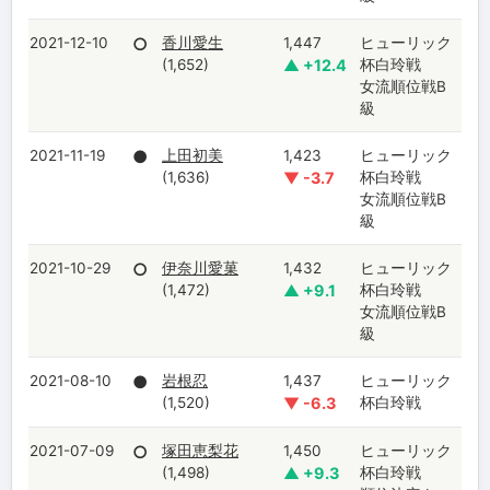
2021-12-10
○
香川愛生
1,447
ヒューリック
(1,652)
▲ +12.4
杯白玲戦
女流順位戦B
級
2021-11-19
●
上田初美
1,423
ヒューリック
(1,636)
▼ -3.7
杯白玲戦
女流順位戦B
級
2021-10-29
○
伊奈川愛菓
1,432
ヒューリック
(1,472)
▲ +9.1
杯白玲戦
女流順位戦B
級
2021-08-10
●
岩根忍
1,437
ヒューリック
(1,520)
▼ -6.3
杯白玲戦
2021-07-09
○
塚田恵梨花
1,450
ヒューリック
(1,498)
▲ +9.3
杯白玲戦