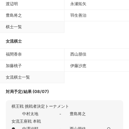
渡辺明
永瀬拓矢
豊島将之
羽生善治
棋士一覧
女流棋士
福間香奈
西山朋佳
加藤桃子
伊藤沙恵
女流棋士一覧
対局予定/結果 (08/07)
棋王戦 挑戦者決定トーナメント
中村太地
豊島将之
-
女流王座戦 本戦
中澤沙耶
西山朋佳
●
-
○