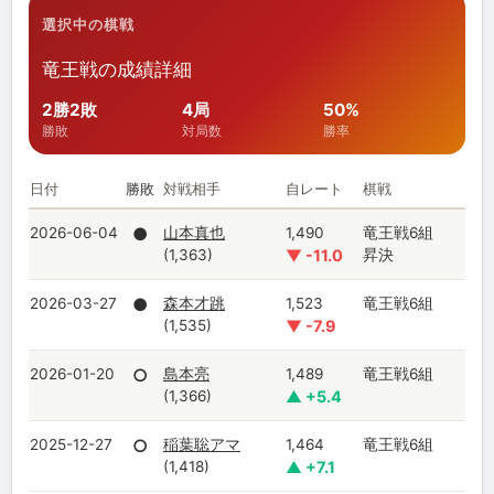
選択中の棋戦
竜王戦の成績詳細
2勝2敗
4局
50%
勝敗
対局数
勝率
日付
勝敗
対戦相手
自レート
棋戦
2026-06-04
●
山本真也
1,490
竜王戦6組
(1,363)
▼ -11.0
昇決
2026-03-27
●
森本才跳
1,523
竜王戦6組
(1,535)
▼ -7.9
2026-01-20
○
島本亮
1,489
竜王戦6組
(1,366)
▲ +5.4
2025-12-27
○
稲葉聡アマ
1,464
竜王戦6組
(1,418)
▲ +7.1