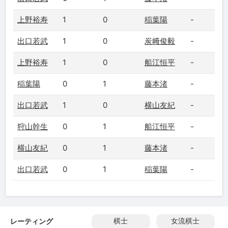
上野裕寿
1
0
稲葉陽
-
出口若武
1
0
炭﨑俊毅
-
上野裕寿
1
0
船江恒平
-
稲葉陽
0
1
藤本渚
-
出口若武
1
0
横山友紀
-
狩山幹生
0
1
船江恒平
-
横山友紀
0
1
藤本渚
-
出口若武
0
1
稲葉陽
-
レーティング
棋士
女流棋士