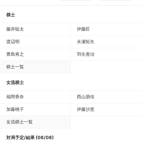
棋士
藤井聡太
伊藤匠
渡辺明
永瀬拓矢
豊島将之
羽生善治
棋士一覧
女流棋士
福間香奈
西山朋佳
加藤桃子
伊藤沙恵
女流棋士一覧
対局予定/結果 (08/08)