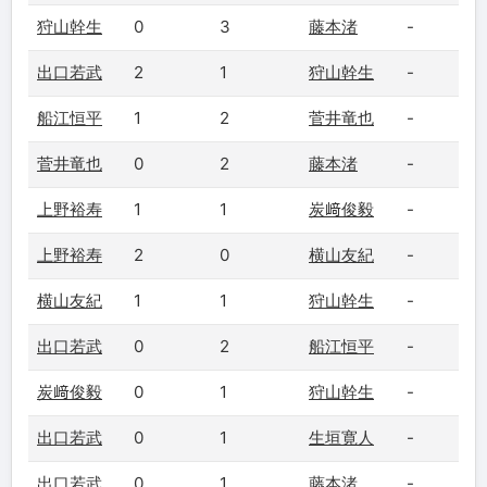
狩山幹生
0
3
藤本渚
-
出口若武
2
1
狩山幹生
-
船江恒平
1
2
菅井竜也
-
菅井竜也
0
2
藤本渚
-
上野裕寿
1
1
炭﨑俊毅
-
上野裕寿
2
0
横山友紀
-
横山友紀
1
1
狩山幹生
-
出口若武
0
2
船江恒平
-
炭﨑俊毅
0
1
狩山幹生
-
出口若武
0
1
生垣寛人
-
出口若武
0
1
藤本渚
-