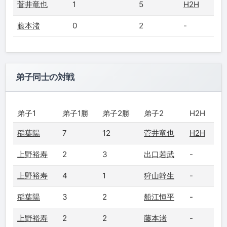
菅井竜也
1
5
H2H
藤本渚
0
2
-
弟子同士の対戦
弟子1
弟子1勝
弟子2勝
弟子2
H2H
稲葉陽
7
12
菅井竜也
H2H
上野裕寿
2
3
出口若武
-
上野裕寿
4
1
狩山幹生
-
稲葉陽
3
2
船江恒平
-
上野裕寿
2
2
藤本渚
-