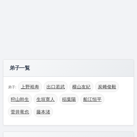
弟子一覧
上野裕寿
出口若武
横山友紀
炭﨑俊毅
弟子:
狩山幹生
生垣寛人
稲葉陽
船江恒平
菅井竜也
藤本渚