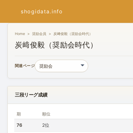
shogidata.info
Home
奨励会員
炭﨑俊毅（奨励会時代）
炭﨑俊毅（奨励会時代）
関連ページ
三段リーグ成績
期
順位
76
2位