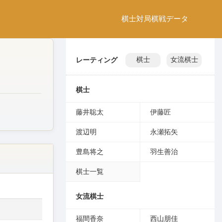
棋士
対局
棋戦
データ
レーティング
棋士
女流棋士
棋士
藤井聡太
伊藤匠
渡辺明
永瀬拓矢
豊島将之
羽生善治
棋士一覧
女流棋士
福間香奈
西山朋佳