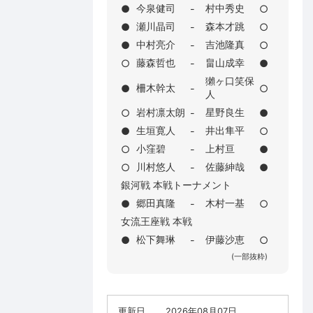
今泉健司
村中秀史
●
-
○
瀬川晶司
森本才跳
●
-
○
中村亮介
吉池隆真
●
-
○
藤森哲也
畠山成幸
○
-
●
獺ヶ口笑保
柵木幹太
●
-
○
人
岩村凛太朗
星野良生
○
-
●
生垣寛人
井出隼平
●
-
○
小窪碧
上村亘
○
-
●
川村悠人
佐藤紳哉
○
-
●
銀河戦 本戦トーナメント
郷田真隆
木村一基
●
-
○
女流王座戦 本戦
松下舞琳
伊藤沙恵
●
-
○
(一部抜粋)
更新日
2026年08月07日