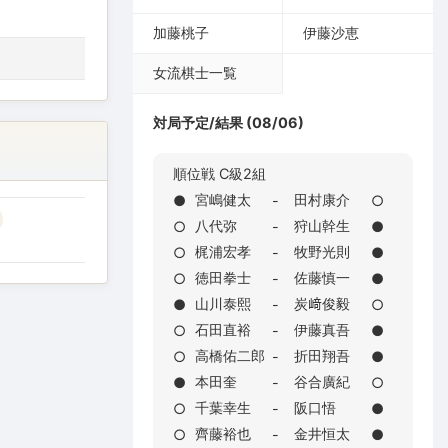
加藤桃子
伊藤沙恵
女流棋士一覧
対局予定/結果 (08/06)
順位戦 C級2組
宮嶋健太
田村康介
●
-
○
八代弥
狩山幹生
○
-
●
梶浦宏孝
牧野光則
○
-
●
徳田拳士
佐藤慎一
○
-
●
山川泰熙
炭﨑俊毅
●
-
○
石田直裕
伊藤真吾
○
-
●
高橋佑二郎
折田翔吾
○
-
●
本田奎
谷合廣紀
●
-
○
千葉幸生
阪口悟
○
-
●
齊藤裕也
金井恒太
○
-
●