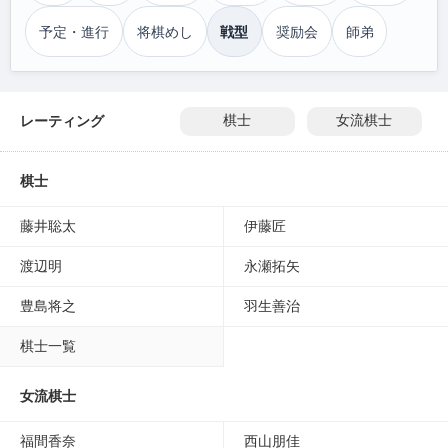
予定・進行
将棋めし
戦型
奨励会
師弟
レーティング
棋士
女流棋士
棋士
藤井聡太
伊藤匠
渡辺明
永瀬拓矢
豊島将之
羽生善治
棋士一覧
女流棋士
福間香奈
西山朋佳