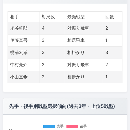
相手
対局数
最頻戦型
回数
糸谷哲郎
4
対振り飛車
2
伊藤真吾
3
相居飛車
1
梶浦宏孝
3
相掛かり
3
中村亮介
2
対振り飛車
2
小山直希
2
相掛かり
1
先手・後手別戦型選択傾向(過去3年・上位5戦型)