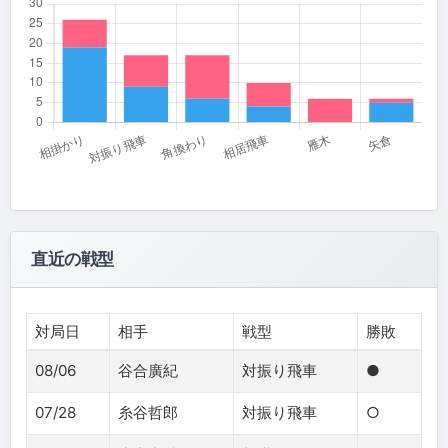
直近の戦型
対局日
相手
戦型
勝敗
08/06
谷合廣紀
対振り飛車
●
07/28
糸谷哲郎
対振り飛車
○