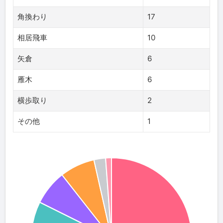
角換わり
17
相居飛車
10
矢倉
6
雁木
6
横歩取り
2
その他
1