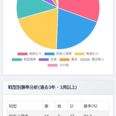
戦型別勝率分析(過去3年・3局以上)
戦型
勝
敗
計
勝率(%)