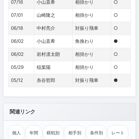
07/16
小山直希
相掛かり
○
07/01
山崎隆之
相掛かり
○
06/18
中村亮介
対振り飛車
○
06/02
小山直希
角換わり
●
06/02
岩村凛太朗
相掛かり
○
05/29
稲葉陽
相掛かり
○
05/12
糸谷哲郎
対振り飛車
●
関連リンク
個人
年間
棋戦別
相手別
条件別
レート