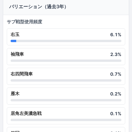
バリエーション（過去3年）
サブ戦型使用頻度
右玉
6.1%
袖飛車
2.3%
右四間飛車
0.7%
雁木
0.2%
居角左美濃急戦
0.1%