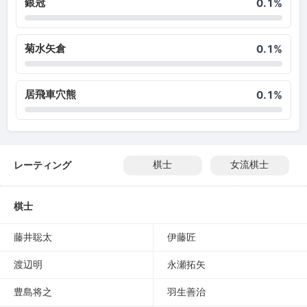
銀冠
0.1%
菊水矢倉
0.1%
居飛車穴熊
0.1%
レーティング
棋士
女流棋士
棋士
藤井聡太
伊藤匠
渡辺明
永瀬拓矢
豊島将之
羽生善治