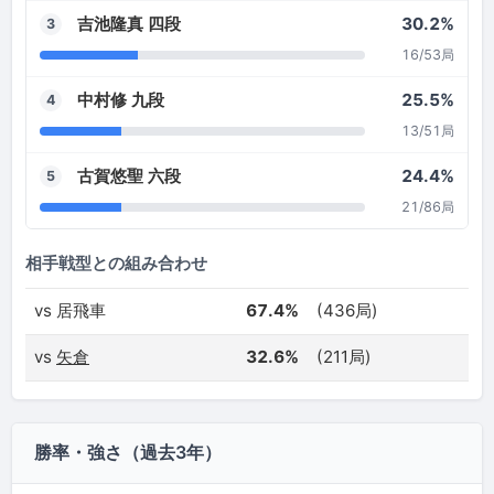
吉池隆真 四段
30.2%
3
16/53局
中村修 九段
25.5%
4
13/51局
古賀悠聖 六段
24.4%
5
21/86局
相手戦型との組み合わせ
vs 居飛車
67.4%
(436局)
vs
矢倉
32.6%
(211局)
勝率・強さ（過去3年）