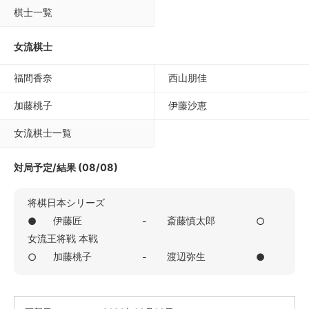
棋士一覧
女流棋士
福間香奈
西山朋佳
加藤桃子
伊藤沙恵
女流棋士一覧
対局予定/結果 (08/08)
将棋日本シリーズ
伊藤匠
斎藤慎太郎
●
-
○
女流王将戦 本戦
加藤桃子
渡辺弥生
○
-
●