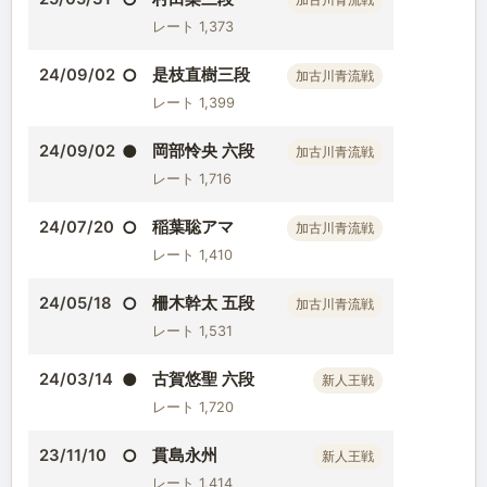
加古川青流戦
レート 1,373
○
是枝直樹三段
24/09/02
加古川青流戦
レート 1,399
●
岡部怜央 六段
24/09/02
加古川青流戦
レート 1,716
○
稲葉聡アマ
24/07/20
加古川青流戦
レート 1,410
○
柵木幹太 五段
24/05/18
加古川青流戦
レート 1,531
●
古賀悠聖 六段
24/03/14
新人王戦
レート 1,720
○
貫島永州
23/11/10
新人王戦
レート 1,414