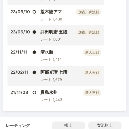
○
荒木隆アマ
23/06/10
加古川青流戦
レート 1,438
●
井田明宏 五段
23/06/10
加古川青流戦
レート 1,601
●
清水航
22/11/11
新人王戦
レート 1,414
●
阿部光瑠 七段
22/02/11
新人王戦
レート 1,679
○
貫島永州
21/11/08
新人王戦
レート 1,443
レーティング
棋士
女流棋士