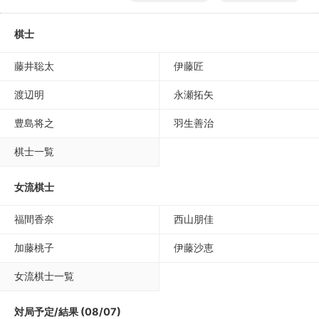
棋士
藤井聡太
伊藤匠
渡辺明
永瀬拓矢
豊島将之
羽生善治
棋士一覧
女流棋士
福間香奈
西山朋佳
加藤桃子
伊藤沙恵
女流棋士一覧
対局予定/結果 (08/07)