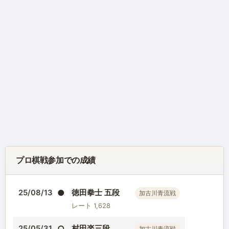
プロ棋戦参加での成績
●
徳田拳士 五段
25/08/13
加古川青流戦
レート 1,628
○
村田楽三段
25/05/31