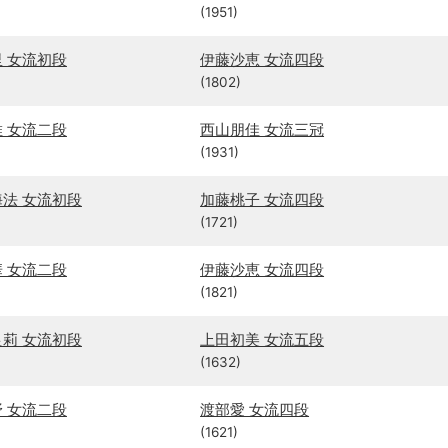
(1951)
 女流初段
伊藤沙恵 女流四段
(1802)
 女流二段
西山朋佳 女流三冠
(1931)
法 女流初段
加藤桃子 女流四段
(1721)
 女流二段
伊藤沙恵 女流四段
(1821)
莉 女流初段
上田初美 女流五段
(1632)
 女流二段
渡部愛 女流四段
(1621)