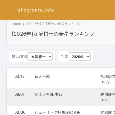
shogidata.info
Home
[2026年]女流棋士の金星ランキング
[2026年]女流棋士の金星ランキング
棋士/女流
年度
03/18
新人王戦
宮澤紗希
(1552)
08/01
女流王将戦 本戦
香川愛生
(1595)
03/30
ヒューリック杯白玲戦 A級
渡部愛 