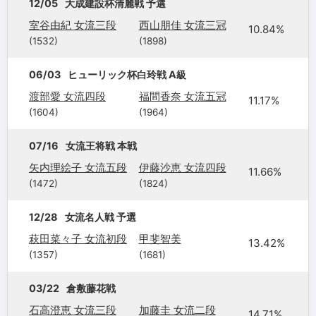
12/05
大成建設杯清麗戦 予選
室谷由紀 女流三段
西山朋佳 女流三冠
10.84%
(1532)
(1898)
06/03
ヒューリック杯白玲戦 A級
渡部愛 女流四段
福間香奈 女流五冠
11.17%
(1604)
(1964)
07/16
女流王将戦 本戦
矢内理絵子 女流五段
伊藤沙恵 女流四段
11.66%
(1472)
(1824)
12/28
女流名人戦 予選
萩田菜々子 女流初段
甲斐智美
13.42%
(1357)
(1681)
03/22
倉敷藤花戦
石高澄恵 女流三段
加藤圭 女流二段
14.71%