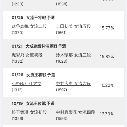
(1233)
(1538)
01/25
女流王将戦 予選
礒谷真帆 女流二段
上田初美 女流五段
15.77%
(1370)
(1661)
01/21
大成建設杯清麗戦 予選
堀彩乃 女流初段
鈴木環那 女流三段
15.82%
(1332)
(1623)
01/26
女流王将戦 予選
小野ゆかりアマ
中井広恵 女流六段
16.22%
(1312)
(1597)
10/19
女流王位戦 予選
松下舞琳 女流初段
中村真梨花 女流四段
17.73%
(1326)
(1593)