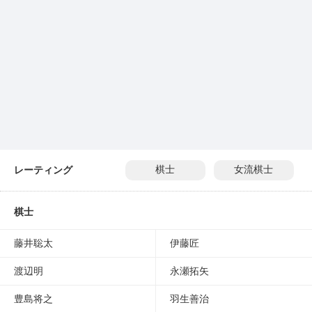
レーティング
棋士
女流棋士
棋士
藤井聡太
伊藤匠
渡辺明
永瀬拓矢
豊島将之
羽生善治