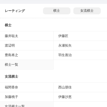
レーティング
棋士
女流棋士
棋士
藤井聡太
伊藤匠
渡辺明
永瀬拓矢
豊島将之
羽生善治
棋士一覧
女流棋士
福間香奈
西山朋佳
加藤桃子
伊藤沙恵
女流棋士一覧