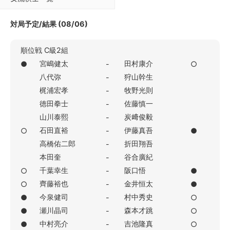
対局予定/結果 (08/06)
順位戦 C級2組
宮嶋健太
田村康介
●
-
○
八代弥
狩山幹生
-
梶浦宏孝
牧野光則
-
徳田拳士
佐藤慎一
-
山川泰熙
炭﨑俊毅
-
石田直裕
伊藤真吾
○
-
●
高橋佑二郎
折田翔吾
-
本田奎
谷合廣紀
-
千葉幸生
阪口悟
○
-
●
齊藤裕也
金井恒太
○
-
●
今泉健司
村中秀史
●
-
○
瀬川晶司
森本才跳
●
-
○
中村亮介
吉池隆真
●
-
○