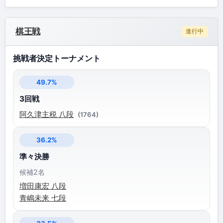
棋王戦
進行中
挑戦者決定トーナメント
49.7%
3回戦
阿久津主税 八段
(1764)
36.2%
準々決勝
候補2名
増田康宏 八段
青嶋未来 七段