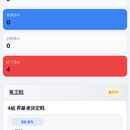
番勝負中
0
日程待ち
0
終了済み
4
竜王戦
進行中
4組 昇級者決定戦
56.8%