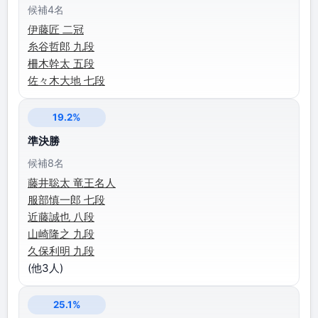
候補4名
伊藤匠 二冠
糸谷哲郎 九段
柵木幹太 五段
佐々木大地 七段
19.2%
準決勝
候補8名
藤井聡太 竜王名人
服部慎一郎 七段
近藤誠也 八段
山崎隆之 九段
久保利明 九段
(他3人)
25.1%