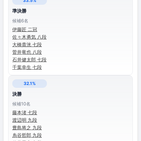
33.5%
準決勝
候補6名
伊藤匠 二冠
佐々木勇気 八段
大橋貴洸 七段
菅井竜也 八段
石井健太郎 七段
千葉幸生 七段
32.1%
決勝
候補10名
藤本渚 七段
渡辺明 九段
豊島将之 九段
糸谷哲郎 九段