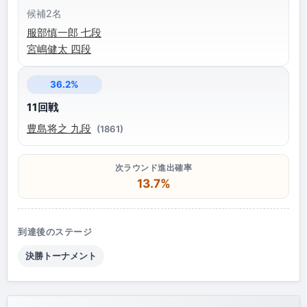
候補2名
服部慎一郎 七段
宮嶋健太 四段
36.2%
11回戦
豊島将之 九段
(1861)
次ラウンド進出確率
13.7%
到達後のステージ
決勝トーナメント