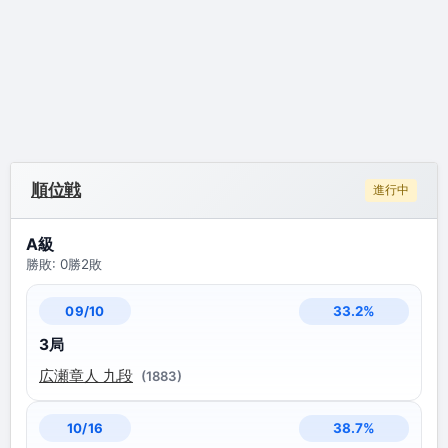
順位戦
進行中
A級
勝敗: 0勝2敗
33.2%
09/10
3局
広瀬章人 九段
(1883)
38.7%
10/16