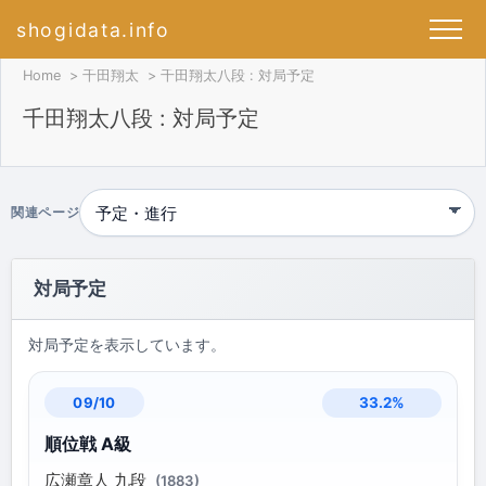
shogidata.info
Home
千田翔太
千田翔太八段 : 対局予定
千田翔太八段 : 対局予定
関連ページ
対局予定
対局予定を表示しています。
33.2%
09/10
順位戦 A級
広瀬章人 九段
(1883)