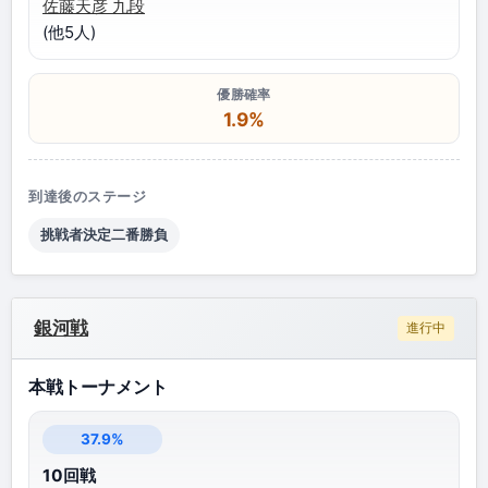
佐藤天彦 九段
(他5人)
優勝確率
1.9%
到達後のステージ
挑戦者決定二番勝負
銀河戦
進行中
本戦トーナメント
37.9%
10回戦