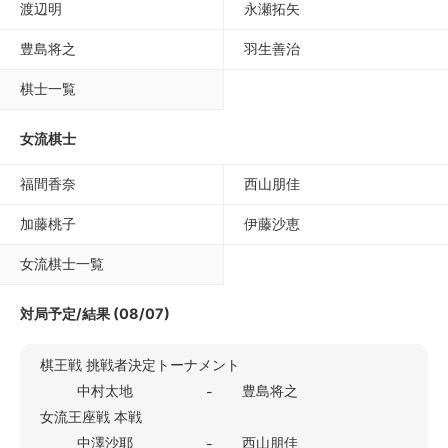
渡辺明
永瀬拓矢
豊島将之
羽生善治
棋士一覧
女流棋士
福間香奈
西山朋佳
加藤桃子
伊藤沙恵
女流棋士一覧
対局予定/結果 (08/07)
棋王戦 挑戦者決定トーナメント
中村太地
豊島将之
-
女流王座戦 本戦
中澤沙耶
西山朋佳
-