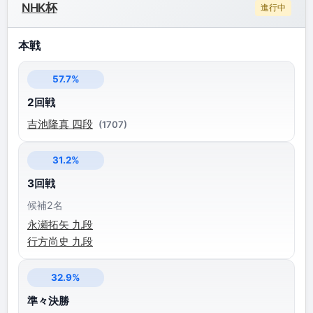
NHK杯
進行中
本戦
57.7%
2回戦
吉池隆真 四段
(1707)
31.2%
3回戦
候補2名
永瀬拓矢 九段
行方尚史 九段
32.9%
準々決勝