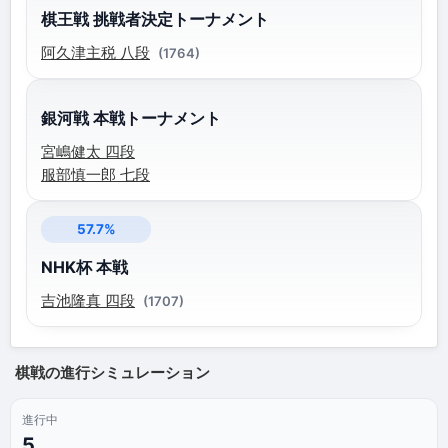
棋王戦 挑戦者決定トーナメント
阿久津主税 八段
(1764)
銀河戦 本戦トーナメント
宮嶋健太 四段
服部慎一郎 七段
57.7%
NHK杯 本戦
吉池隆真 四段
(1707)
棋戦の進行シミュレーション
進行中
5