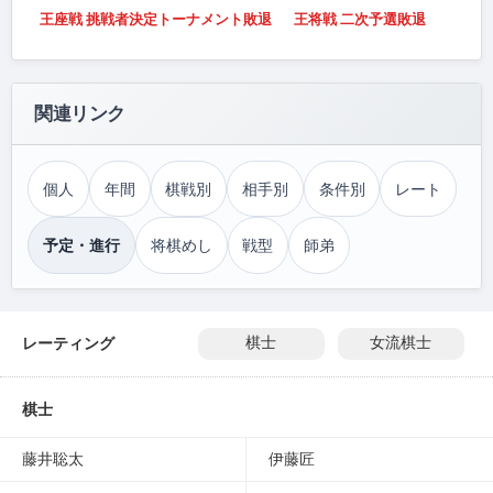
王座戦 挑戦者決定トーナメント敗退
王将戦 二次予選敗退
関連リンク
個人
年間
棋戦別
相手別
条件別
レート
予定・進行
将棋めし
戦型
師弟
レーティング
棋士
女流棋士
棋士
藤井聡太
伊藤匠