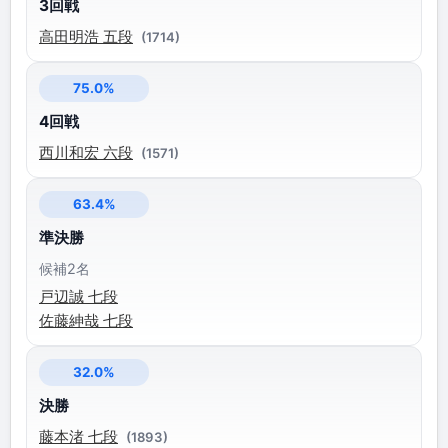
3回戦
高田明浩 五段
(1714)
75.0%
4回戦
西川和宏 六段
(1571)
63.4%
準決勝
候補2名
戸辺誠 七段
佐藤紳哉 七段
32.0%
決勝
藤本渚 七段
(1893)