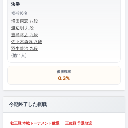
決勝
候補16名
増田康宏 八段
渡辺明 九段
豊島将之 九段
佐々木勇気 八段
羽生善治 九段
(他11人)
優勝確率
0.3%
今期終了した棋戦
叡王戦 本戦トーナメント敗退
王位戦 予選敗退