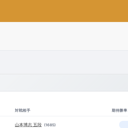
対戦相手
期待勝率
山本博志 五段
(1685)