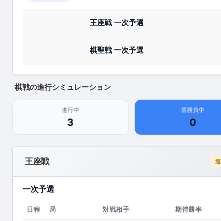
王座戦 一次予選
棋聖戦 一次予選
棋戦の進行シミュレーション
進行中
番勝負中
3
0
王座戦
進
一次予選
日程
局
対戦相手
期待勝率