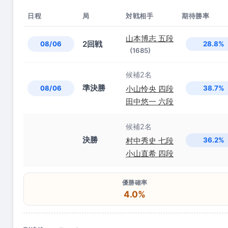
日程
局
対戦相手
期待勝率
山本博志 五段
2回戦
08/06
28.8%
(1685)
候補2名
準決勝
08/06
小山怜央 四段
38.7%
田中悠一 六段
候補2名
決勝
村中秀史 七段
36.2%
小山直希 四段
優勝確率
4.0%