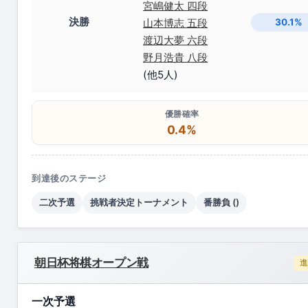
宮嶋健太 四段
決勝
山本博志 五段
30.1%
渡辺大夢 六段
野月浩貴 八段
(他5人)
優勝確率
0.4%
到達後のステージ
二次予選
挑戦者決定トーナメント
番勝負 ()
朝日杯将棋オープン戦
進
一次予選