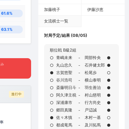
加藤桃子
伊藤沙恵
61.6%
女流棋士一覧
63.1%
対局予定/結果 (08/05)
順位戦 B級2組
青嶋未来
岡部怜央
○
-
●
済み
丸山忠久
石井健太郎
○
-
●
古賀悠聖
松尾歩
●
-
○
谷川浩司
横山泰明
○
-
●
斎藤明日斗
羽生善治
○
-
●
進行中
阿久津主税
村山慈明
○
-
●
深浦康市
行方尚史
○
-
●
郷田真隆
戸辺誠
○
-
●
佐々木慎
木村一基
●
-
○
率
都成竜馬
及川拓馬
○
-
●