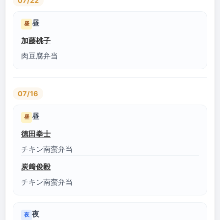
07/22
昼
昼
加藤桃子
肉豆腐弁当
07/16
昼
昼
徳田拳士
チキン南蛮弁当
炭﨑俊毅
チキン南蛮弁当
夜
夜