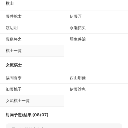
棋士
藤井聡太
伊藤匠
渡辺明
永瀬拓矢
豊島将之
羽生善治
棋士一覧
女流棋士
福間香奈
西山朋佳
加藤桃子
伊藤沙恵
女流棋士一覧
対局予定/結果 (08/07)