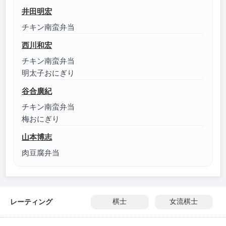
井田明宏
チキン南蛮弁当
西川和宏
チキン南蛮弁当
明太子おにぎり
谷合廣紀
チキン南蛮弁当
梅おにぎり
山本博志
肉豆腐弁当
レーティング
棋士
女流棋士