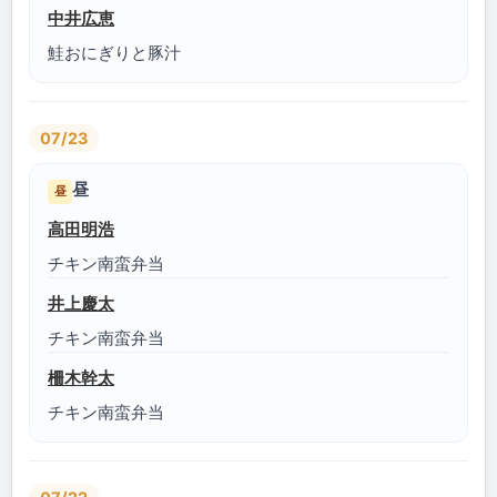
中井広恵
鮭おにぎりと豚汁
07/23
昼
昼
高田明浩
チキン南蛮弁当
井上慶太
チキン南蛮弁当
柵木幹太
チキン南蛮弁当