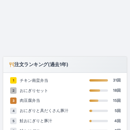
注文ランキング(過去1年)
チキン南蛮弁当
31回
1
おにぎりセット
18回
2
肉豆腐弁当
15回
3
おにぎりと具だくさん豚汁
5回
4
鮭おにぎりと豚汁
4回
5