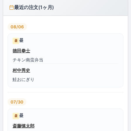
最近の注文(1ヶ月)
08/06
昼
昼
徳田拳士
チキン南蛮弁当
村中秀史
鮭おにぎり
07/30
昼
昼
斎藤慎太郎