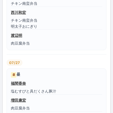
チキン南蛮弁当
西川和宏
チキン南蛮弁当
明太子おにぎり
渡辺明
肉豆腐弁当
07/27
昼
昼
福間香奈
塩むすびと具だくさん豚汁
増田康宏
肉豆腐弁当