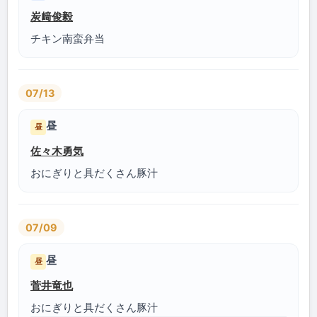
炭﨑俊毅
チキン南蛮弁当
07/13
昼
昼
佐々木勇気
おにぎりと具だくさん豚汁
07/09
昼
昼
菅井竜也
おにぎりと具だくさん豚汁