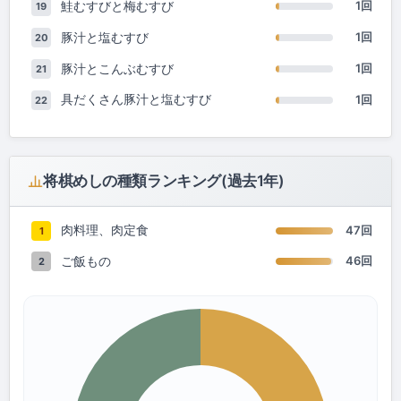
鮭むすびと梅むすび
1回
19
豚汁と塩むすび
1回
20
豚汁とこんぶむすび
1回
21
具だくさん豚汁と塩むすび
1回
22
将棋めしの種類ランキング(過去1年)
肉料理、肉定食
47回
1
ご飯もの
46回
2