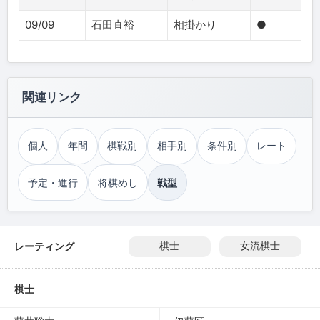
09/09
石田直裕
相掛かり
●
関連リンク
個人
年間
棋戦別
相手別
条件別
レート
予定・進行
将棋めし
戦型
レーティング
棋士
女流棋士
棋士