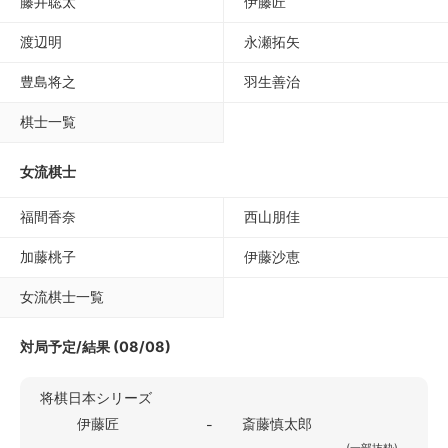
藤井聡太
伊藤匠
渡辺明
永瀬拓矢
豊島将之
羽生善治
棋士一覧
女流棋士
福間香奈
西山朋佳
加藤桃子
伊藤沙恵
女流棋士一覧
対局予定/結果 (08/08)
将棋日本シリーズ
伊藤匠
斎藤慎太郎
-