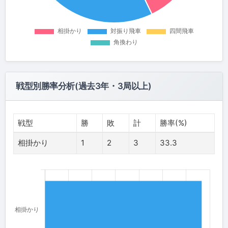
戦型別勝率分析(過去3年・3局以上)
戦型
勝
敗
計
勝率(%)
相掛かり
1
2
3
33.3