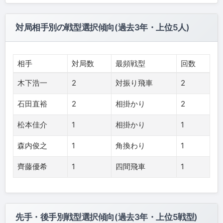
対局相手別の戦型選択傾向(過去3年・上位5人)
相手
対局数
最頻戦型
回数
木下浩一
2
対振り飛車
2
石田直裕
2
相掛かり
2
松本佳介
1
相掛かり
1
森内俊之
1
角換わり
1
齊藤優希
1
四間飛車
1
先手・後手別戦型選択傾向(過去3年・上位5戦型)