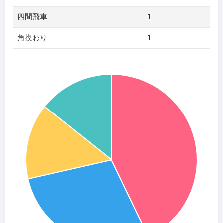
四間飛車
1
角換わり
1