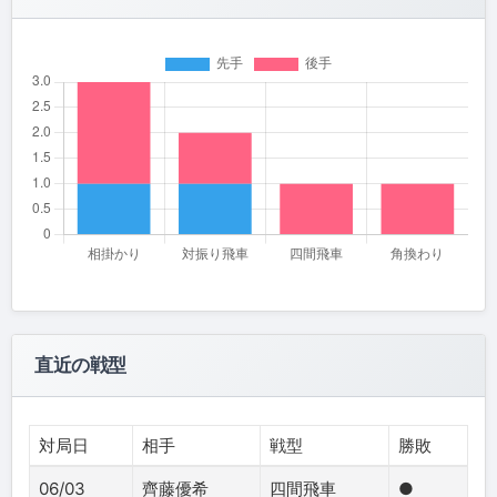
直近の戦型
対局日
相手
戦型
勝敗
06/03
齊藤優希
四間飛車
●