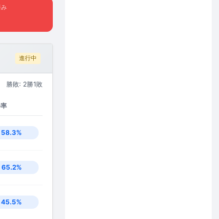
済み
進行中
勝敗: 2勝1敗
勝率
58.3%
65.2%
45.5%