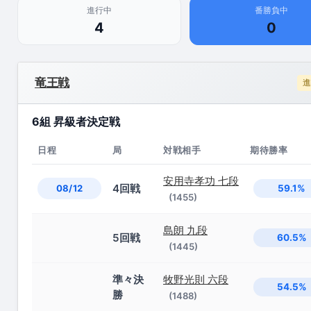
進行中
番勝負中
4
0
竜王戦
進
6組 昇級者決定戦
日程
局
対戦相手
期待勝率
安用寺孝功 七段
4回戦
08/12
59.1%
(1455)
島朗 九段
5回戦
60.5%
(1445)
準々決
牧野光則 六段
54.5%
勝
(1488)