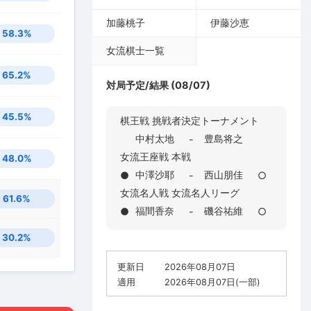
加藤桃子
伊藤沙恵
58.3%
女流棋士一覧
65.2%
対局予定/結果 (08/07)
45.5%
棋王戦 挑戦者決定トーナメント
中村太地
豊島将之
-
女流王座戦 本戦
48.0%
中澤沙耶
西山朋佳
●
-
○
女流名人戦 女流名人リーグ
61.6%
福間香奈
磯谷祐維
●
-
○
30.2%
更新日
2026年08月07日
適用
2026年08月07日(一部)