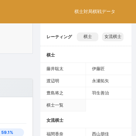
棋士
対局
棋戦
データ
レーティング
棋士
女流棋士
棋士
藤井聡太
伊藤匠
渡辺明
永瀬拓矢
豊島将之
羽生善治
棋士一覧
女流棋士
59.1%
福間香奈
西山朋佳