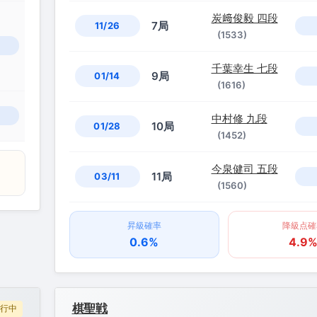
炭﨑俊毅 四段
7局
11/26
(1533)
千葉幸生 七段
9局
01/14
(1616)
中村修 九段
10局
01/28
(1452)
今泉健司 五段
11局
03/11
(1560)
昇級確率
降級点確
0.6%
4.9
棋聖戦
行中