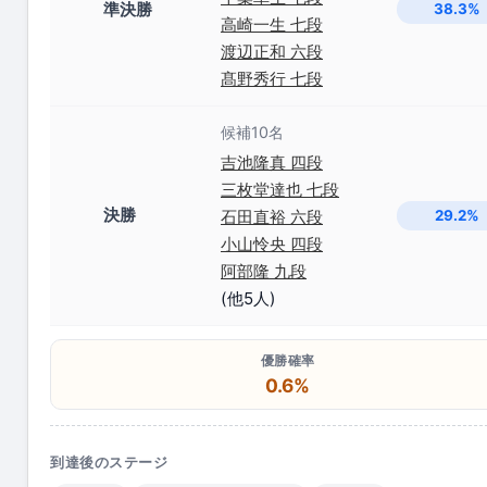
準決勝
38.3%
高崎一生 七段
渡辺正和 六段
髙野秀行 七段
候補10名
吉池隆真 四段
三枚堂達也 七段
決勝
石田直裕 六段
29.2%
小山怜央 四段
阿部隆 九段
(他5人)
優勝確率
0.6%
到達後のステージ