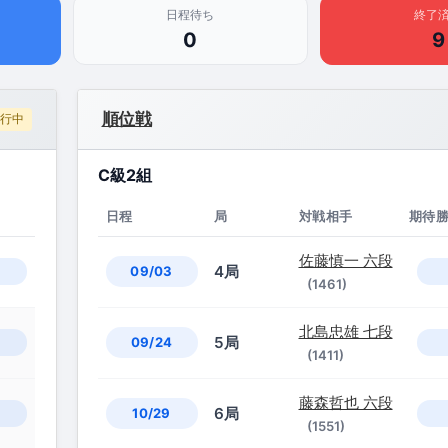
日程待ち
終了
0
9
順位戦
行中
C級2組
日程
局
対戦相手
期待
佐藤慎一 六段
4局
09/03
(1461)
北島忠雄 七段
5局
09/24
(1411)
藤森哲也 六段
6局
10/29
(1551)