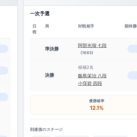
一次予選
日
局
対戦相手
期待勝
程
阿部光瑠 七段
準決勝
(1665)
候補2名
決勝
飯島栄治 八段
小窪碧 四段
優勝確率
12.1%
到達後のステージ