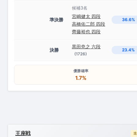
候補3名
宮嶋健太 四段
準決勝
36.6%
高橋佑二郎 四段
齊藤裕也 四段
黒田尭之 六段
決勝
23.4%
(1726)
優勝確率
1.7%
王座戦
進