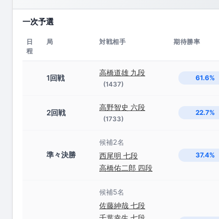
一次予選
日
局
対戦相手
期待勝率
程
高橋道雄 九段
1回戦
61.6%
(1437)
高野智史 六段
2回戦
22.7%
(1733)
候補2名
準々決勝
西尾明 七段
37.4%
高橋佑二郎 四段
候補5名
佐藤紳哉 七段
千葉幸生 七段