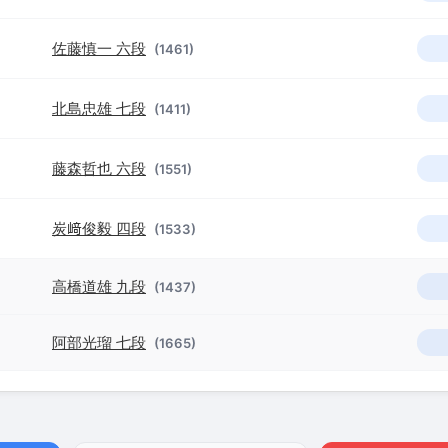
佐藤慎一 六段
(1461)
北島忠雄 七段
(1411)
藤森哲也 六段
(1551)
炭﨑俊毅 四段
(1533)
高橋道雄 九段
(1437)
阿部光瑠 七段
(1665)