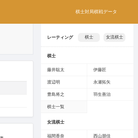
棋士
対局
棋戦
データ
レーティング
棋士
女流棋士
棋士
藤井聡太
伊藤匠
渡辺明
永瀬拓矢
豊島将之
羽生善治
棋士一覧
女流棋士
福間香奈
西山朋佳