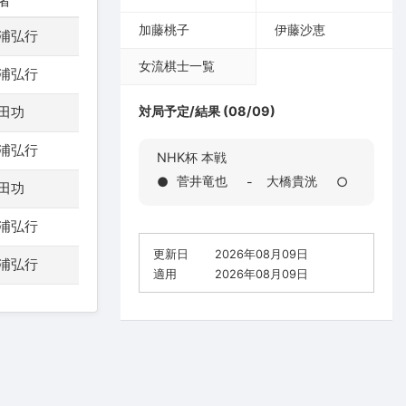
者
加藤桃子
伊藤沙恵
浦弘行
女流棋士一覧
浦弘行
田功
対局予定/結果 (08/09)
浦弘行
NHK杯 本戦
菅井竜也
大橋貴洸
●
-
○
田功
浦弘行
更新日
2026年08月09日
浦弘行
適用
2026年08月09日