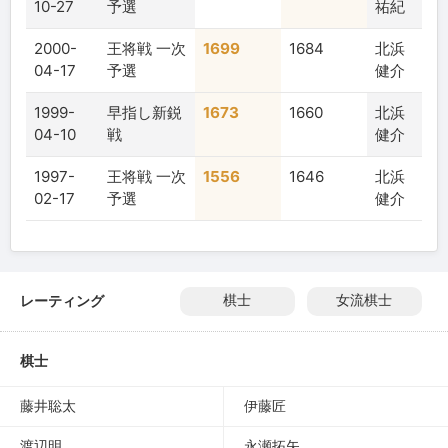
10-27
予選
祐紀
2000-
王将戦 一次
1699
1684
北浜
04-17
予選
健介
1999-
早指し新鋭
1673
1660
北浜
04-10
戦
健介
1997-
王将戦 一次
1556
1646
北浜
02-17
予選
健介
レーティング
棋士
女流棋士
棋士
藤井聡太
伊藤匠
渡辺明
永瀬拓矢