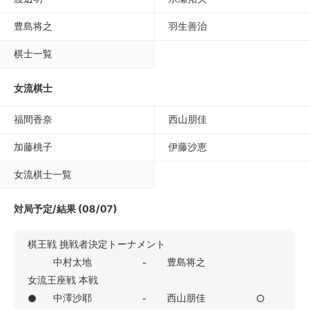
豊島将之
羽生善治
棋士一覧
女流棋士
福間香奈
西山朋佳
加藤桃子
伊藤沙恵
女流棋士一覧
対局予定/結果 (08/07)
棋王戦 挑戦者決定トーナメント
中村太地
豊島将之
-
女流王座戦 本戦
中澤沙耶
西山朋佳
●
-
○