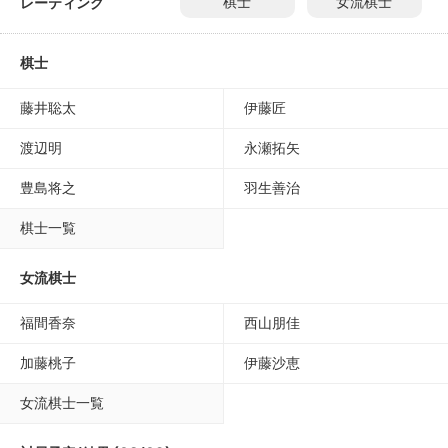
レーティング
棋士
女流棋士
棋士
藤井聡太
伊藤匠
渡辺明
永瀬拓矢
豊島将之
羽生善治
棋士一覧
女流棋士
福間香奈
西山朋佳
加藤桃子
伊藤沙恵
女流棋士一覧