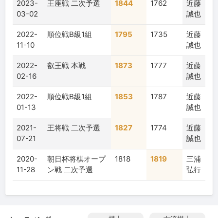
2023-
王座戦 二次予選
1844
1762
近藤
03-02
誠也
2022-
順位戦B級1組
1795
1735
近藤
11-10
誠也
2022-
叡王戦 本戦
1873
1777
近藤
02-16
誠也
2022-
順位戦B級1組
1853
1787
近藤
01-13
誠也
2021-
王将戦 二次予選
1827
1774
近藤
07-21
誠也
2020-
朝日杯将棋オープ
1818
1819
三浦
11-28
ン戦 二次予選
弘行