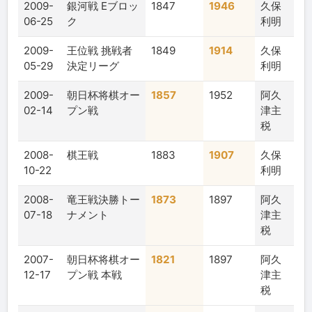
2009-
銀河戦 Eブロッ
1847
1946
久保
06-25
ク
利明
2009-
王位戦 挑戦者
1849
1914
久保
05-29
決定リーグ
利明
2009-
朝日杯将棋オー
1857
1952
阿久
02-14
プン戦
津主
税
2008-
棋王戦
1883
1907
久保
10-22
利明
2008-
竜王戦決勝トー
1873
1897
阿久
07-18
ナメント
津主
税
2007-
朝日杯将棋オー
1821
1897
阿久
12-17
プン戦 本戦
津主
税