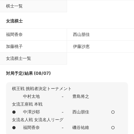
棋士一覧
女流棋士
福間香奈
西山朋佳
加藤桃子
伊藤沙恵
女流棋士一覧
対局予定/結果 (08/07)
棋王戦 挑戦者決定トーナメント
中村太地
豊島将之
-
女流王座戦 本戦
中澤沙耶
西山朋佳
●
-
○
女流名人戦 女流名人リーグ
福間香奈
磯谷祐維
●
-
○