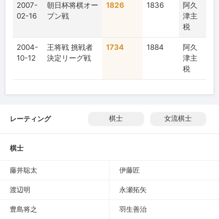
2007-
朝日杯将棋オー
1826
1836
阿久
02-16
プン戦
津主
税
2004-
王将戦 挑戦者
1734
1884
阿久
10-12
決定リーグ戦
津主
税
レーティング
棋士
女流棋士
棋士
藤井聡太
伊藤匠
渡辺明
永瀬拓矢
豊島将之
羽生善治