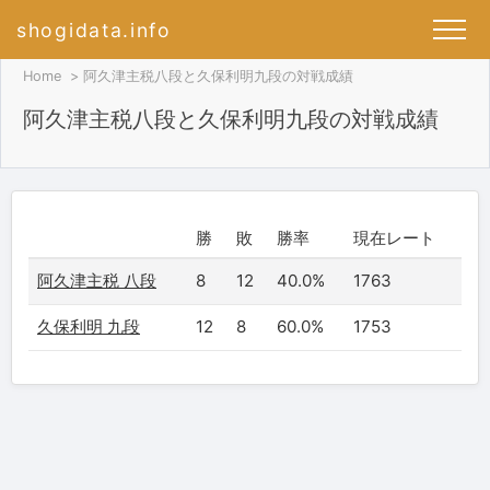
shogidata.info
Home
阿久津主税八段と久保利明九段の対戦成績
阿久津主税八段と久保利明九段の対戦成績
勝
敗
勝率
現在レート
阿久津主税 八段
8
12
40.0%
1763
久保利明 九段
12
8
60.0%
1753