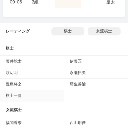
09-06
2組
慶太
レーティング
棋士
女流棋士
棋士
藤井聡太
伊藤匠
渡辺明
永瀬拓矢
豊島将之
羽生善治
棋士一覧
女流棋士
福間香奈
西山朋佳