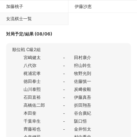
加藤桃子
伊藤沙恵
女流棋士一覧
対局予定/結果 (08/06)
順位戦 C級2組
宮嶋健太
田村康介
-
八代弥
狩山幹生
-
梶浦宏孝
牧野光則
-
徳田拳士
佐藤慎一
-
山川泰熙
炭﨑俊毅
-
石田直裕
伊藤真吾
-
高橋佑二郎
折田翔吾
-
本田奎
谷合廣紀
-
千葉幸生
阪口悟
-
齊藤裕也
金井恒太
-
今泉健司
村中秀史