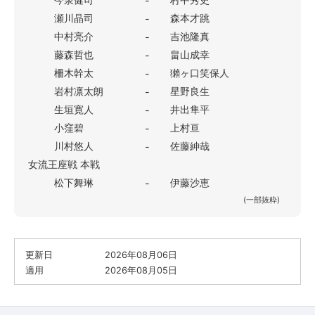
-
瀬川晶司
森本才跳
-
中村亮介
吉池隆真
-
藤森哲也
畠山成幸
-
柵木幹太
獺ヶ口笑保人
-
岩村凛太朗
星野良生
-
生垣寛人
井出隼平
-
小窪碧
上村亘
-
川村悠人
佐藤紳哉
-
女流王座戦 本戦
松下舞琳
伊藤沙恵
-
(一部抜粋)
更新日
2026年08月06日
適用
2026年08月05日