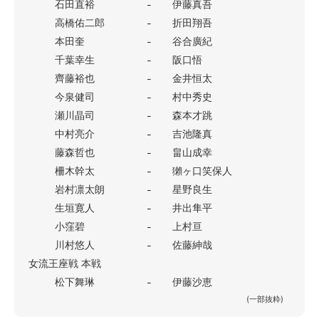
石田直裕
伊藤真吾
-
高橋佑二郎
折田翔吾
-
本田奎
谷合廣紀
-
千葉幸生
阪口悟
-
齊藤裕也
金井恒太
-
今泉健司
村中秀史
-
瀬川晶司
森本才跳
-
中村亮介
吉池隆真
-
藤森哲也
畠山成幸
-
柵木幹太
獺ヶ口笑保人
-
岩村凛太朗
星野良生
-
生垣寛人
井出隼平
-
小窪碧
上村亘
-
川村悠人
佐藤紳哉
-
女流王座戦 本戦
松下舞琳
伊藤沙恵
-
(一部抜粋)