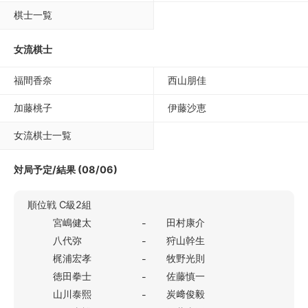
棋士一覧
女流棋士
福間香奈
西山朋佳
加藤桃子
伊藤沙恵
女流棋士一覧
対局予定/結果 (08/06)
順位戦 C級2組
宮嶋健太
田村康介
-
八代弥
狩山幹生
-
梶浦宏孝
牧野光則
-
徳田拳士
佐藤慎一
-
山川泰熙
炭﨑俊毅
-