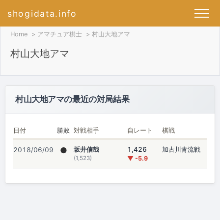
shogidata.info
Home
アマチュア棋士
村山大地アマ
村山大地アマ
村山大地アマの最近の対局結果
日付
勝敗
対戦相手
自レート
棋戦
●
坂井信哉
1,426
加古川青流戦
2018/06/09
(1,523)
▼ -5.9