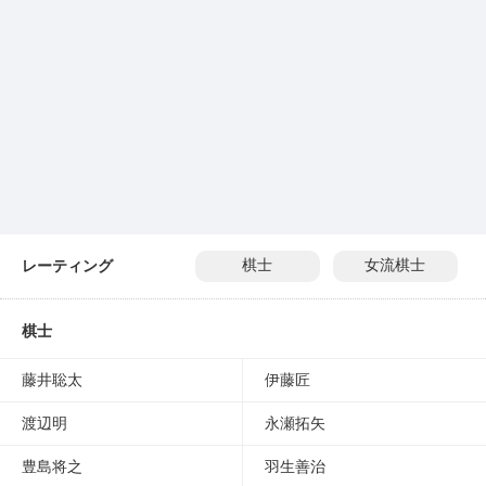
レーティング
棋士
女流棋士
棋士
藤井聡太
伊藤匠
渡辺明
永瀬拓矢
豊島将之
羽生善治