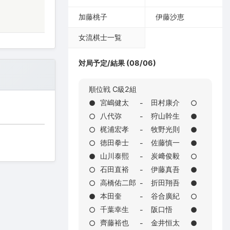
加藤桃子
伊藤沙恵
女流棋士一覧
対局予定/結果 (08/06)
順位戦 C級2組
宮嶋健太
田村康介
●
-
○
八代弥
狩山幹生
○
-
●
梶浦宏孝
牧野光則
○
-
●
徳田拳士
佐藤慎一
○
-
●
山川泰熙
炭﨑俊毅
●
-
○
石田直裕
伊藤真吾
○
-
●
高橋佑二郎
折田翔吾
○
-
●
本田奎
谷合廣紀
●
-
○
千葉幸生
阪口悟
○
-
●
齊藤裕也
金井恒太
○
-
●