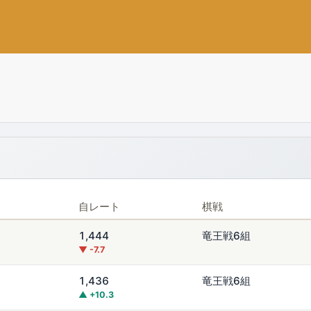
自レート
棋戦
1,444
竜王戦6組
▼ -7.7
1,436
竜王戦6組
▲ +10.3