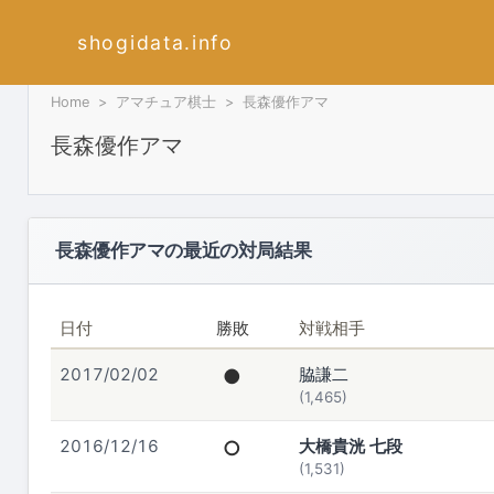
shogidata.info
Home
アマチュア棋士
長森優作アマ
長森優作アマ
長森優作アマの最近の対局結果
日付
勝敗
対戦相手
2017/02/02
●
脇謙二
(1,465)
2016/12/16
○
大橋貴洸 七段
(1,531)