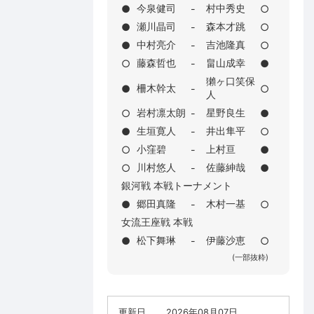
今泉健司
村中秀史
●
-
○
瀬川晶司
森本才跳
●
-
○
中村亮介
吉池隆真
●
-
○
藤森哲也
畠山成幸
○
-
●
獺ヶ口笑保
柵木幹太
●
-
○
人
岩村凛太朗
星野良生
○
-
●
生垣寛人
井出隼平
●
-
○
小窪碧
上村亘
○
-
●
川村悠人
佐藤紳哉
○
-
●
銀河戦 本戦トーナメント
郷田真隆
木村一基
●
-
○
女流王座戦 本戦
松下舞琳
伊藤沙恵
●
-
○
(一部抜粋)
更新日
2026年08月07日