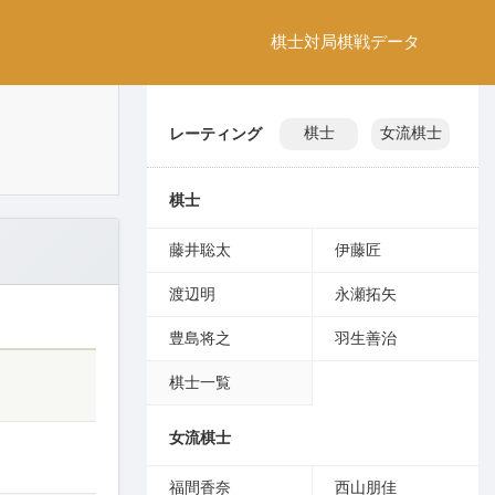
棋士
対局
棋戦
データ
レーティング
棋士
女流棋士
棋士
藤井聡太
伊藤匠
渡辺明
永瀬拓矢
豊島将之
羽生善治
棋士一覧
女流棋士
福間香奈
西山朋佳