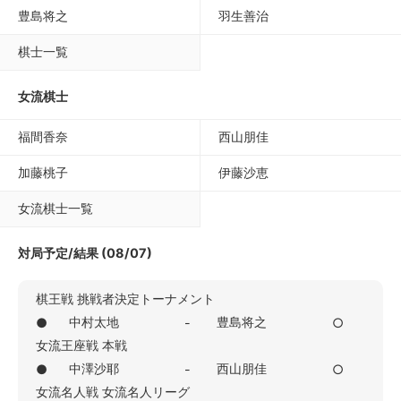
豊島将之
羽生善治
棋士一覧
女流棋士
福間香奈
西山朋佳
加藤桃子
伊藤沙恵
女流棋士一覧
対局予定/結果 (08/07)
棋王戦 挑戦者決定トーナメント
中村太地
豊島将之
●
-
○
女流王座戦 本戦
中澤沙耶
西山朋佳
●
-
○
女流名人戦 女流名人リーグ