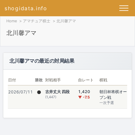
shogidata.info
Home
アマチュア棋士
北川馨アマ
北川馨アマ
北川馨アマの最近の対局結果
日付
勝敗
対戦相手
自レート
棋戦
●
古井丈大 四段
1,420
朝日杯将棋オー
2026/07/11
(1,447)
▼ -7.5
プン戦
一次予選