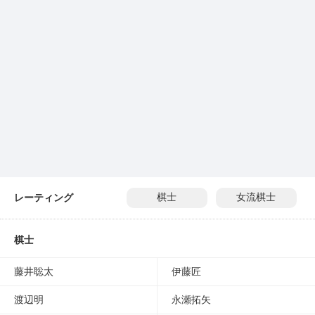
レーティング
棋士
女流棋士
棋士
藤井聡太
伊藤匠
渡辺明
永瀬拓矢