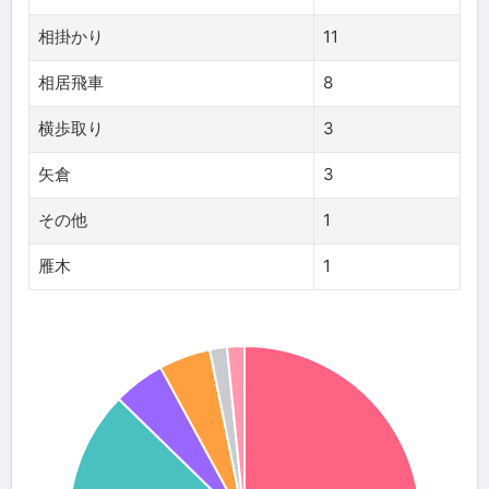
相掛かり
11
相居飛車
8
横歩取り
3
矢倉
3
その他
1
雁木
1