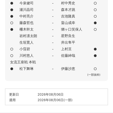
今泉健司
村中秀史
●
-
○
瀬川晶司
森本才跳
●
-
○
中村亮介
吉池隆真
●
-
○
藤森哲也
畠山成幸
○
-
●
柵木幹太
獺ヶ口笑保人
●
-
○
岩村凛太朗
星野良生
-
生垣寛人
井出隼平
-
小窪碧
上村亘
○
-
●
川村悠人
佐藤紳哉
○
-
●
女流王座戦 本戦
松下舞琳
伊藤沙恵
●
-
○
(一部抜粋)
更新日
2026年08月06日
適用
2026年08月06日(一部)