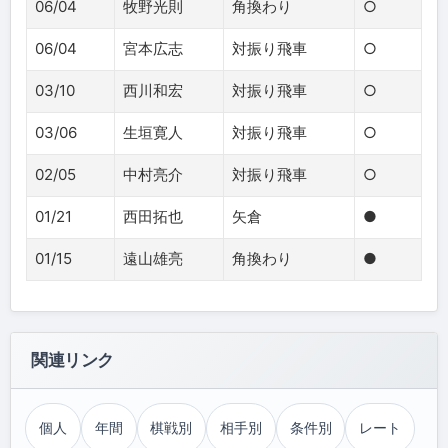
06/04
牧野光則
角換わり
○
06/04
宮本広志
対振り飛車
○
03/10
西川和宏
対振り飛車
○
03/06
生垣寛人
対振り飛車
○
02/05
中村亮介
対振り飛車
○
01/21
西田拓也
矢倉
●
01/15
遠山雄亮
角換わり
●
関連リンク
個人
年間
棋戦別
相手別
条件別
レート