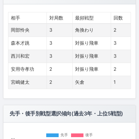
相手
対局数
最頻戦型
回数
岡部怜央
3
角換わり
2
森本才跳
3
対振り飛車
3
西川和宏
3
対振り飛車
3
安用寺孝功
2
対振り飛車
2
宮嶋健太
2
矢倉
1
先手・後手別戦型選択傾向(過去3年・上位5戦型)