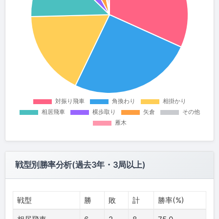
戦型別勝率分析(過去3年・3局以上)
戦型
勝
敗
計
勝率(%)