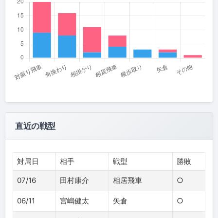
直近の戦型
対局日
相手
戦型
勝敗
07/16
田村康介
相居飛車
○
06/11
宮嶋健太
矢倉
○