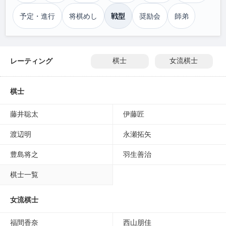
予定・進行
将棋めし
戦型
奨励会
師弟
レーティング
棋士
女流棋士
棋士
藤井聡太
伊藤匠
渡辺明
永瀬拓矢
豊島将之
羽生善治
棋士一覧
女流棋士
福間香奈
西山朋佳