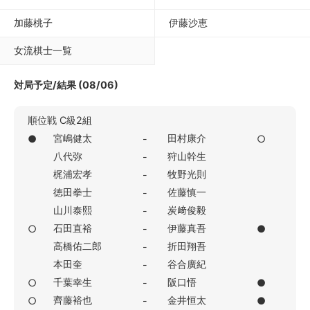
加藤桃子
伊藤沙恵
女流棋士一覧
対局予定/結果 (08/06)
順位戦 C級2組
宮嶋健太
田村康介
●
-
○
八代弥
狩山幹生
-
梶浦宏孝
牧野光則
-
徳田拳士
佐藤慎一
-
山川泰熙
炭﨑俊毅
-
石田直裕
伊藤真吾
○
-
●
高橋佑二郎
折田翔吾
-
本田奎
谷合廣紀
-
千葉幸生
阪口悟
○
-
●
齊藤裕也
金井恒太
○
-
●