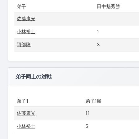
弟子
田中魁秀勝
佐藤康光
小林裕士
1
阿部隆
3
弟子同士の対戦
弟子1
弟子1勝
佐藤康光
11
小林裕士
5