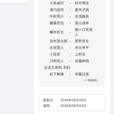
今泉健司
村中秀史
-
瀬川晶司
森本才跳
-
中村亮介
吉池隆真
-
藤森哲也
畠山成幸
-
獺ヶ口笑保
柵木幹太
-
人
岩村凛太朗
星野良生
-
生垣寛人
井出隼平
-
小窪碧
上村亘
-
川村悠人
佐藤紳哉
-
女流王座戦 本戦
松下舞琳
伊藤沙恵
-
(一部抜粋)
更新日
2026年08月06日
適用
2026年08月05日