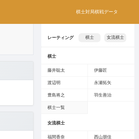
棋士
対局
棋戦
データ
レーティング
棋士
女流棋士
棋士
藤井聡太
伊藤匠
渡辺明
永瀬拓矢
豊島将之
羽生善治
棋士一覧
女流棋士
福間香奈
西山朋佳