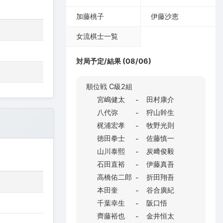
加藤桃子
伊藤沙恵
女流棋士一覧
対局予定/結果 (08/06)
順位戦 C級2組
宮嶋健太
田村康介
-
八代弥
狩山幹生
-
梶浦宏孝
牧野光則
-
徳田拳士
佐藤慎一
-
山川泰熙
炭﨑俊毅
-
石田直裕
伊藤真吾
-
高橋佑二郎
折田翔吾
-
本田奎
谷合廣紀
-
千葉幸生
阪口悟
-
齊藤裕也
金井恒太
-