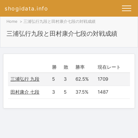
shogidata.info
Home
三浦弘行九段と田村康介七段の対戦成績
三浦弘行九段と田村康介七段の対戦成績
勝
敗
勝率
現在レート
三浦弘行 九段
5
3
62.5%
1709
田村康介 七段
3
5
37.5%
1487