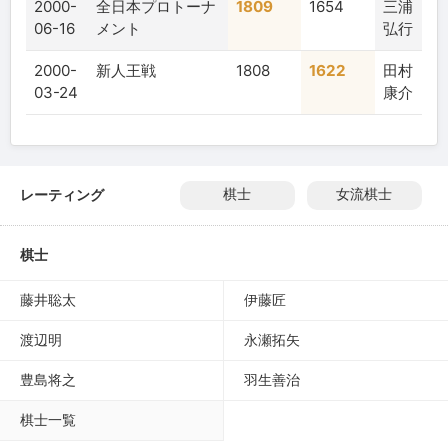
2000-
全日本プロトーナ
1809
1654
三浦
06-16
メント
弘行
2000-
新人王戦
1808
1622
田村
03-24
康介
レーティング
棋士
女流棋士
棋士
藤井聡太
伊藤匠
渡辺明
永瀬拓矢
豊島将之
羽生善治
棋士一覧