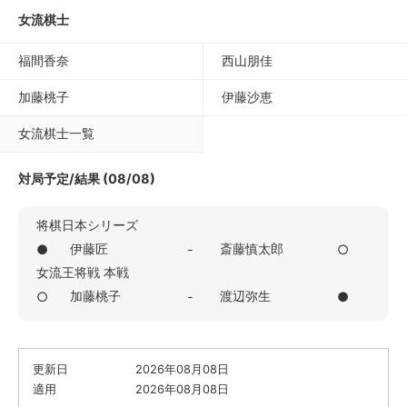
女流棋士
福間香奈
西山朋佳
加藤桃子
伊藤沙恵
女流棋士一覧
対局予定/結果 (08/08)
将棋日本シリーズ
伊藤匠
斎藤慎太郎
●
-
○
女流王将戦 本戦
加藤桃子
渡辺弥生
○
-
●
更新日
2026年08月08日
適用
2026年08月08日